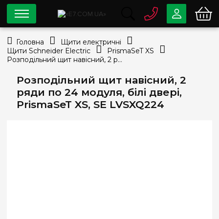
0 800
33-63-07
Головна
Щити електричні
Безкоштовно
Щити Schneider Electric
PrismaSeT XS
info@e7.com.ua
Розподільний щит навісний, 2 ряди по 24 модуля, білі двері, PrismaSeT XS, SE LVSXQ224
044
334-79-78
Розподільний щит навісний, 2
Viber
Telegram
ряди по 24 модуля, білі двері,
PrismaSeT XS, SE LVSXQ224