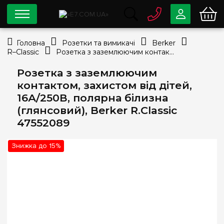
0 800
33-63-07
Головна
Розетки та вимикачі
Berker
Безкоштовно
R–Classic
Розетка з заземлюючим контактом, захистом від дітей, 16А/250В, полярна білизна (глянсовий), Berker R.Classic 47552089
info@e7.com.ua
044
334-79-78
Розетка з заземлюючим
контактом, захистом від дітей,
Viber
Telegram
16А/250В, полярна білизна
(глянсовий), Berker R.Classic
47552089
Знижка до 15%