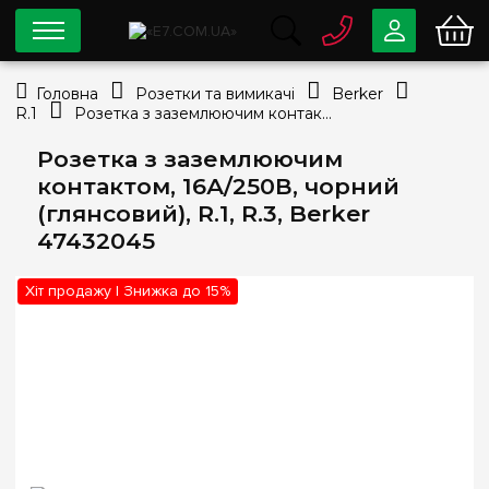
0 800
33-63-07
Головна
Розетки та вимикачі
Berker
Безкоштовно
R.1
Розетка з заземлюючим контактом, 16А/250В, чорний (глянсовий), R.1, R.3, Berker 47432045
info@e7.com.ua
044
334-79-78
Розетка з заземлюючим
контактом, 16А/250В, чорний
Viber
Telegram
(глянсовий), R.1, R.3, Berker
47432045
Хіт продажу | Знижка до 15%