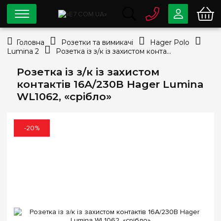
0 800
33-63-07
Головна
Розетки та вимикачі
Hager Polo
Безкоштовно
Lumina 2
Розетка із з/к із захистом контактів 16А/230В Hager Lumina WL1062, «срібло»
info@e7.com.ua
044
334-79-78
Розетка із з/к із захистом
контактів 16А/230В Hager Lumina
Viber
Telegram
WL1062, «срібло»
-20%