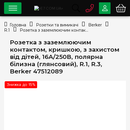
0 800
33-63-07
Головна
Розетки та вимикачі
Berker
Безкоштовно
R.1
Розетка з заземлюючим контактом, кришкою, з захистом від дітей, 16А/250В, полярна білизна (глянсовий), R.1, R.3, Berker 47512089
info@e7.com.ua
044
334-79-78
Розетка з заземлюючим
контактом, кришкою, з захистом
Viber
Telegram
від дітей, 16А/250В, полярна
білизна (глянсовий), R.1, R.3,
Berker 47512089
Знижка до 15%