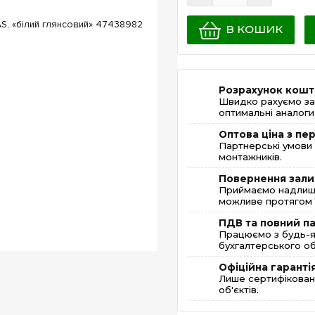
В КОШИК
Розрахунок кошт
Швидко рахуємо за
оптимальні аналоги 
Оптова ціна з п
Партнерські умови 
монтажників.
Повернення зали
Приймаємо надлишк
можливе протягом 1
ПДВ та повний п
Працюємо з будь-я
бухгалтерського об
Офіційна гаранті
Лише сертифікована
об'єктів.