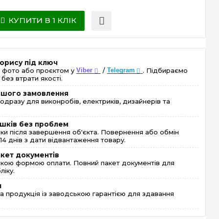
КУПИТИ В 1 КЛІК
орису під ключ
 фото або проєктом у
Viber
/
Telegram
. Підбираємо
без втрати якості.
ершого замовлення
одразу для виконробів, електриків, дизайнерів та
шків без проблем
и після завершення об'єкта. Повернення або обмін
4 днів з дати відвантаження товару.
акет документів
кою формою оплати. Повний пакет документів для
ліку.
я
 продукція із заводською гарантією для здавання