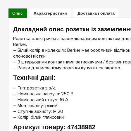
Опис
Характеристики
Доставка і оплата
Докладний опис розетки із заземленн
Розетка електрична з заземлювальним контактом для коле
Berker.
– Білий колір в колекціях Berker має особливий відтінок
слонової кістки.
– З штирьовими контактними затискачами / безгвинтов
– Рамки для механізму розетки купуються окремо.
Технічні дані:
– Тип: розетка з з/к.
– Номінальна напруга: 250 В.
– Номінальний струм: 16 А.
– Монтаж: внутрішній
– Ступінь захисту: IP 20
– Колір: білий глянсовий
Артикул товару: 47438982