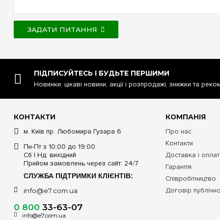
ЗАДАТИ ПИТАННЯ
ПІДПИСУЙТЕСЬ І БУДЬТЕ ПЕРШИМИ
Новинки, цікаві новини, акції і розпродажі, знижки та реко
КОНТАКТИ
КОМПАНІЯ
м. Київ пр. Любомира Гузара 6
Про нас
Контакти
Пн-Пт з 10:00 до 19:00
Сб | Нд: вихідний
Доставка і опла
Прийом замовлень через сайт: 24/7
Гарантія
СЛУЖБА ПІДТРИМКИ КЛІЄНТІВ:
Співробітництво
Договір публічн
info@e7.com.ua
0 800
33-63-07
info@e7.com.ua