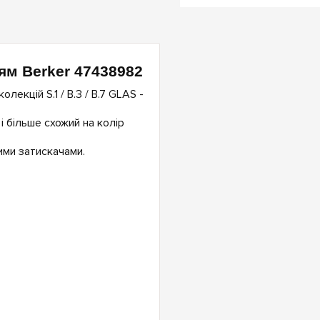
ям Berker 47438982
кцій S.1 / B.3 / B.7 GLAS -
 і більше схожий на колір
ими затискачами.