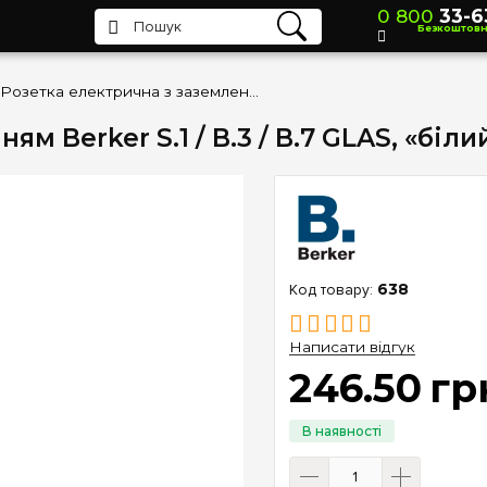
0 800
33-6
Безкоштов
Розетка електрична з заземленням Berker S.1 / B.3 / B.7 GLAS, «білий глянсовий» 47438982
м Berker S.1 / B.3 / B.7 GLAS, «біл
638
Написати відгук
246
.
50
гр