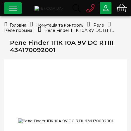
0 800
33-63-07
Головна
Комутація та контроль
Реле
Безкоштовно
Реле проміжні
Реле Finder 1ПК 10А 9V DC RTIII 434170092001
info@e7.com.ua
044
334-79-78
Реле Finder 1ПК 10А 9V DC RTIII
434170092001
Viber
Telegram