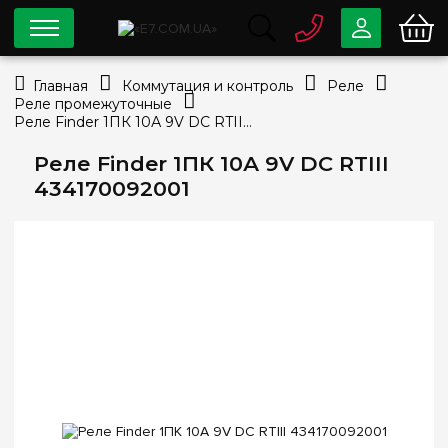
0 800
33-63-07
Главная
Коммутация и контроль
Реле
Бесплатно
Реле промежуточные
info@e7.com.ua
Реле Finder 1ПК 10А 9V DC RTIII 434170092001
044
334-79-78
Реле Finder 1ПК 10А 9V DC RTIII
Viber
Telegram
434170092001