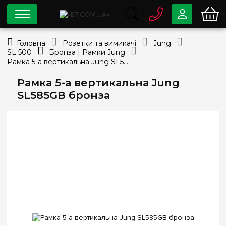
0 800
33-63-07
Головна
Розетки та вимикачі
Jung
Безкоштовно
SL 500
Бронза | Рамки Jung
info@e7.com.ua
Рамка 5-а вертикальна Jung SL585GB бронза
044
334-79-78
Рамка 5-а вертикальна Jung
Viber
Telegram
SL585GB бронза