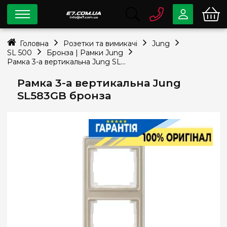
0 800
33-63-07
Головна
Розетки та вимикачі
Jung
Безкоштовно
SL 500
Бронза | Рамки Jung
info@e7.com.ua
Рамка 3-а вертикальна Jung SL583GB бронза
044
334-79-78
Рамка 3-а вертикальна Jung
Viber
Telegram
SL583GB бронза