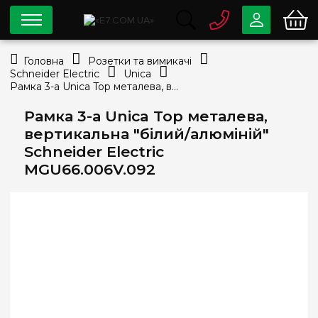
0 800
33-63-07
Головна
Розетки та вимикачі
Безкоштовно
Schneider Electric
Unica
info@e7.com.ua
Рамка 3-а Unica Top металева, вертикальна "білий/алюміній" Schneider Electric MGU66.006V.092
044
334-79-78
Рамка 3-а Unica Top металева,
Viber
Telegram
вертикальна "білий/алюміній"
Schneider Electric
MGU66.006V.092