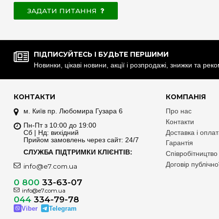
ЗАДАТИ ПИТАННЯ
ПІДПИСУЙТЕСЬ І БУДЬТЕ ПЕРШИМИ
Новинки, цікаві новини, акції і розпродажі, знижки та рек
КОНТАКТИ
КОМПАНІЯ
м. Київ пр. Любомира Гузара 6
Про нас
Контакти
Пн-Пт з 10:00 до 19:00
Сб | Нд: вихідний
Доставка і опла
Прийом замовлень через сайт: 24/7
Гарантія
СЛУЖБА ПІДТРИМКИ КЛІЄНТІВ:
Співробітництво
Договір публічн
info@e7.com.ua
0 800
33-63-07
info@e7.com.ua
044
334-79-78
Viber
Telegram