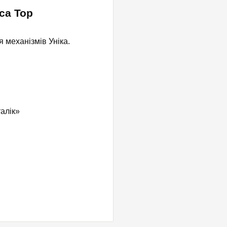
ica Top
я механізмів Уніка.
алік»