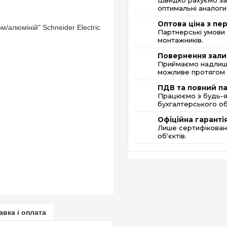
Швидко рахуємо за
оптимальні аналоги 
Оптова ціна з п
Партнерські умови 
монтажників.
Повернення зали
Приймаємо надлишк
можливе протягом 1
ПДВ та повний п
Працюємо з будь-я
бухгалтерського об
Офіційна гаранті
Лише сертифікована
об'єктів.
авка і оплата