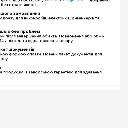
 фото або проєктом у
/
. Підбираємо
без втрати якості.
ершого замовлення
одразу для виконробів, електриків, дизайнерів та
шків без проблем
и після завершення об'єкта. Повернення або обмін
4 днів з дати відвантаження товару.
акет документів
кою формою оплати. Повний пакет документів для
ліку.
я
 продукція із заводською гарантією для здавання