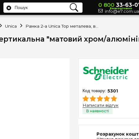
0 800
33-63-0
Безкоштовно
info@e7.com.ua
Unica
Рамка 2-а Unica Top металева, вертикальна "матовий хром/алюміній" Schneider Electric MGU66.004V.038
вертикальна "матовий хром/алюміній"
5301
Написати відгук
Розрахунок кошт