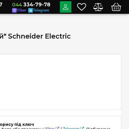
7
044
334-79-78
Viber
Telegram
 Schneider Electric
орису під ключ
Viber
Telegram