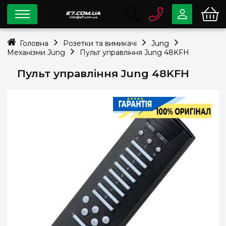
0 800
33-63-07
Головна
Розетки та вимикачі
Jung
Безкоштовно
Механізми Jung
Пульт управління Jung 48KFH
info@e7.com.ua
044
334-79-78
Пульт управління Jung 48KFH
Viber
Telegram