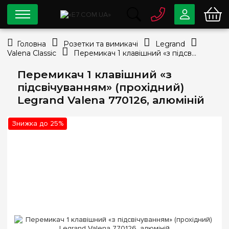
0 800
33-63-07
Головна
Розетки та вимикачі
Legrand
Безкоштовно
Valena Classic
Перемикач 1 клавішний «з підсвічуванням» (прохідний) Legrand Valena 770126, алюміній
info@e7.com.ua
044
334-79-78
Перемикач 1 клавішний «з
підсвічуванням» (прохідний)
Viber
Telegram
Legrand Valena 770126, алюміній
Знижка до 25%