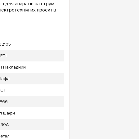
а для апаратів на струм
лектротехнічних проектів
02105
ETI
 | Накладний
Шафа
GT
IP66
ті шафи
630А
етал