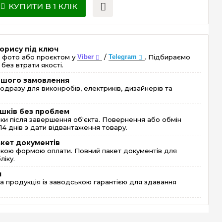
КУПИТИ В 1 КЛІК
орису під ключ
 фото або проєктом у
Viber
/
Telegram
. Підбираємо
без втрати якості.
ершого замовлення
одразу для виконробів, електриків, дизайнерів та
шків без проблем
и після завершення об'єкта. Повернення або обмін
4 днів з дати відвантаження товару.
акет документів
кою формою оплати. Повний пакет документів для
ліку.
я
 продукція із заводською гарантією для здавання