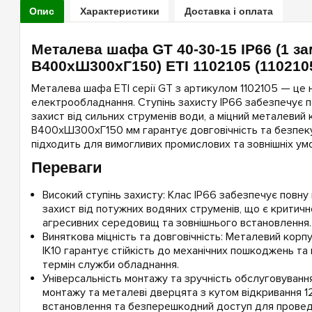
Опис
Характеристики
Доставка і оплата
Металева шафа GT 40-30-15 IP66 (1 за
В400xШ300xГ150) ETI 1102105 (110210
Металева шафа ETI серії GT з артикулом 1102105 — це 
електрообладнання. Ступінь захисту IP66 забезпечує п
захист від сильних струменів води, а міцний металевий
В400xШ300xГ150 мм гарантує довговічність та безпеку
підходить для вимогливих промислових та зовнішніх умо
Переваги
Високий ступінь захисту: Клас IP66 забезпечує повну
захист від потужних водяних струменів, що є критич
агресивних середовищ та зовнішнього встановлення.
Виняткова міцність та довговічність: Металевий корпу
IK10 гарантує стійкість до механічних пошкоджень та
термін служби обладнання.
Універсальність монтажу та зручність обслуговування
монтажу та металеві дверцята з кутом відкривання 1
встановлення та безперешкодний доступ для проведе