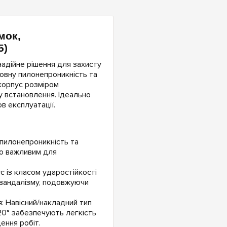
мок,
5)
надійне рішення для захисту
овну пилонепроникність та
 корпус розміром
 встановлення. Ідеально
в експлуатації.
 пилонепроникність та
но важливим для
с із класом ударостійкості
 вандалізму, подовжуючи
: Навісний/накладний тип
20° забезпечують легкість
ння робіт.