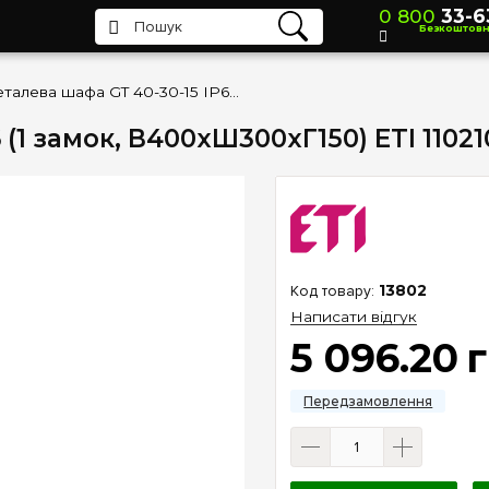
0 800
33-6
Безкоштов
Металева шафа GT 40-30-15 IP66 (1 замок, В400xШ300xГ150) ETI 1102105
(1 замок, В400xШ300xГ150) ETI 11021
13802
Написати відгук
5 096
.
20