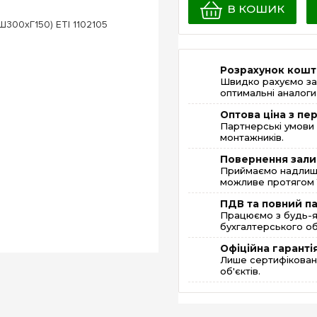
В КОШИК
Розрахунок кошт
Швидко рахуємо за
оптимальні аналоги 
Оптова ціна з п
Партнерські умови 
монтажників.
Повернення зали
Приймаємо надлишк
можливе протягом 1
ПДВ та повний п
Працюємо з будь-я
бухгалтерського об
Офіційна гаранті
Лише сертифікована
об'єктів.