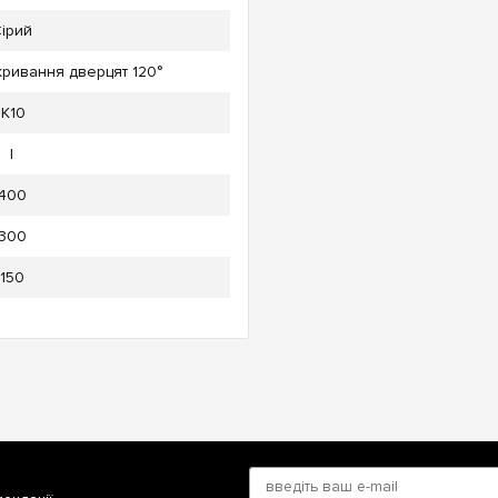
ірий
дкривання дверцят 120°
IK10
l
400
300
150