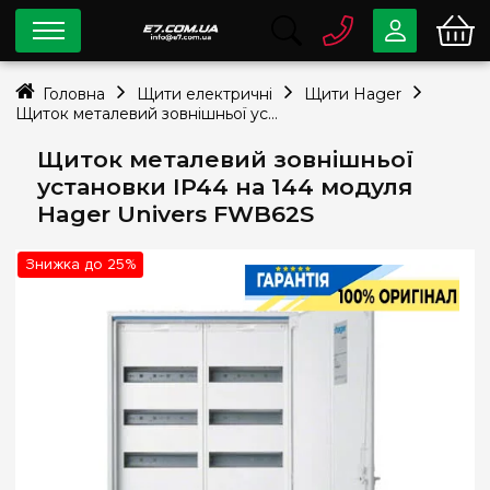
0 800
33-63-07
Головна
Щити електричні
Щити Hager
Безкоштовно
Щиток металевий зовнішньої установки IP44 на 144 модуля Hager Univers FWB62S
info@e7.com.ua
044
334-79-78
Щиток металевий зовнішньої
установки IP44 на 144 модуля
Viber
Telegram
Hager Univers FWB62S
Знижка до 25%