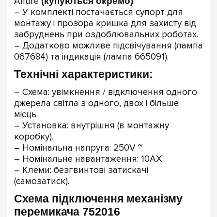
Allure
(купуються окремо)
.
– У комплекті постачається супорт для
монтажу і прозора кришка для захисту від
забруднень при оздоблювальних роботах.
– Додатково можливе підсвічування (лампа
067684) та індикація (лампа 665091).
Технічні характеристики:
– Схема: увімкнення / відключення одного
джерела світла з одного, двох і більше
місць.
– Установка: внутрішня (в монтажну
коробку).
– Номінальна напруга: 250V ~
– Номінальне навантаження: 10AX
– Клеми: безгвинтові затискачі
(самозатиск).
Схема підключення механізму
перемикача 752016