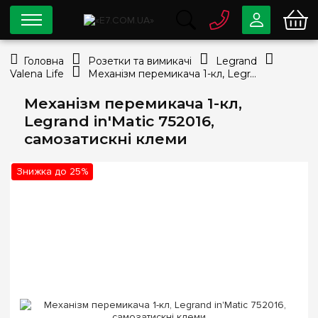
0 800
33-63-07
Головна
Розетки та вимикачі
Legrand
Безкоштовно
Valena Life
Механізм перемикача 1-кл, Legrand in'Matic 752016, самозатискні клеми
info@e7.com.ua
044
334-79-78
Механізм перемикача 1-кл,
Legrand in'Matic 752016,
Viber
Telegram
самозатискні клеми
Знижка до 25%