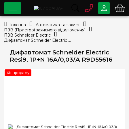
0 800
33-63-07
Головна
Автоматика та захист
Безкоштовно
ПЗВ (Пристрої захисного відключення)
info@e7.com.ua
ПЗВ Schneider Electric
044
334-79-78
Дифавтомат Schneider Electric Resi9, 1P+N 16А/0,03/A R9D55616
Viber
Telegram
Дифавтомат Schneider Electric
Resi9, 1P+N 16А/0,03/A R9D55616
Хіт продажу