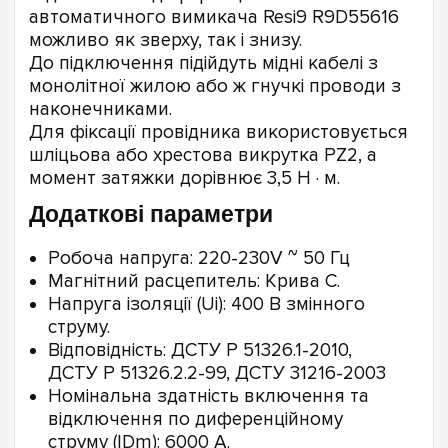
автоматичного вимикача Resi9 R9D55616
можливо як зверху, так і знизу.
До підключення підійдуть мідні кабелі з
монолітної жилою або ж гнучкі проводи з
наконечниками.
Для фіксації провідника використовується
шліцьова або хрестова викрутка PZ2, а
момент затяжки дорівнює 3,5 Н · м.
Додаткові параметри
Робоча напруга: 220-230V ~ 50 Гц
Магнітний расцепитель: Крива С.
Напруга ізоляції (Ui): 400 В змінного
струму.
Відповідність: ДСТУ Р 51326.1-2010,
ДСТУ Р 51326.2.2-99, ДСТУ 31216-2003
Номінальна здатність включення та
відключення по диференційному
струму (IDm): 6000 А.