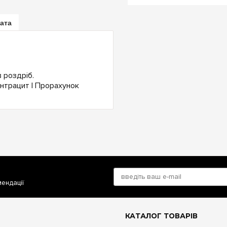
лата
 роздріб.
антрацит | Прорахунок
мендації
КАТАЛОГ ТОВАРІВ