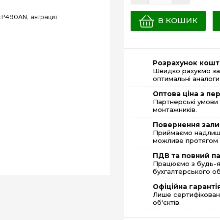
В КОШИК
Розрахунок кошт
Швидко рахуємо за
оптимальні аналоги 
Оптова ціна з п
Партнерські умови 
монтажників.
Повернення зали
Приймаємо надлишк
можливе протягом 1
ПДВ та повний п
Працюємо з будь-я
бухгалтерського об
Офіційна гаранті
Лише сертифікована
об'єктів.