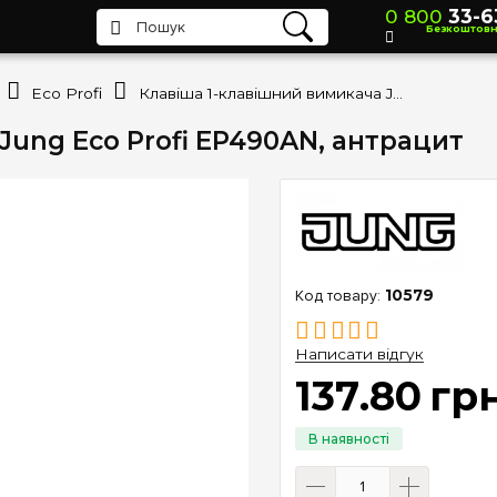
0 800
33-6
Безкоштов
Eco Profi
Клавіша 1-клавішний вимикача Jung Eco Profi EP490AN, антрацит
Jung Eco Profi EP490AN, антрацит
10579
Написати відгук
137
.
80
гр