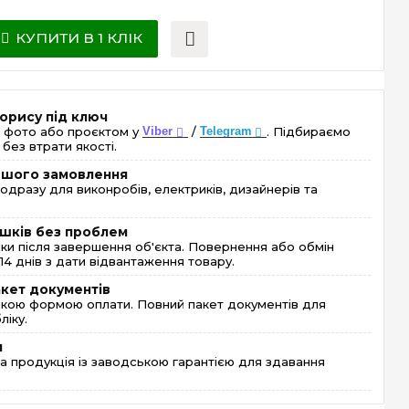
КУПИТИ В 1 КЛІК
орису під ключ
 фото або проєктом у
Viber
/
Telegram
. Підбираємо
без втрати якості.
ершого замовлення
одразу для виконробів, електриків, дизайнерів та
шків без проблем
и після завершення об'єкта. Повернення або обмін
4 днів з дати відвантаження товару.
акет документів
кою формою оплати. Повний пакет документів для
ліку.
я
 продукція із заводською гарантією для здавання