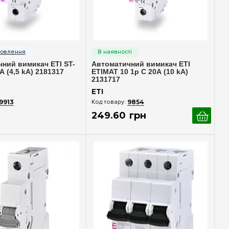
идкий перегляд
Швидкий перегляд
ний вимикач ETI ST-
Автоматичний вимикач ETI
А (4,5 kA) 2181317
ETIMAT 10 1p C 20А (10 kA)
2131717
ETI
9913
9854
249
.
60
грн