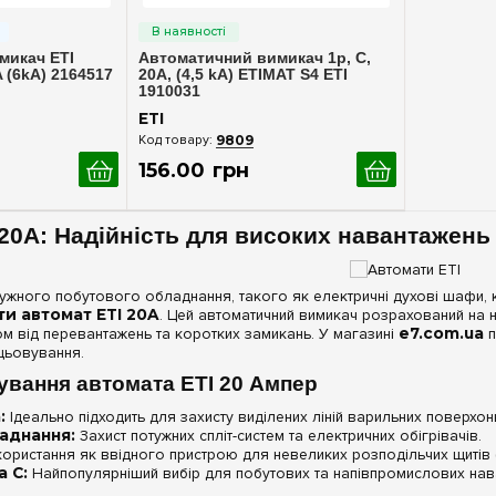
ерегляд
Швидкий перегляд
микач ETI
Автоматичний вимикач 1p, C,
 (6kA) 2164517
20A, (4,5 kA) ETIMAT S4 ETI
1910031
ETI
9809
156
.
00
грн
20A: Надійність для високих навантажень
ужного побутового обладнання, такого як електричні духові шафи, 
ти автомат ETI 20A
. Цей автоматичний вимикач розрахований на н
ом від перевантажень та коротких замикань. У магазині
e7.com.ua
п
цьовування.
ування автомата ETI 20 Ампер
:
Ідеально підходить для захисту виділених ліній варильних поверхонь
аднання:
Захист потужних спліт-систем та електричних обігрівачів.
ористання як ввідного пристрою для невеликих розподільчих щитів (н
 C:
Найпопулярніший вибір для побутових та напівпромислових нав