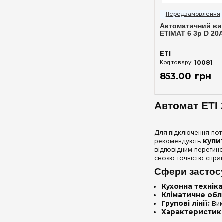
Швидкий п
Автоматичний ви
ETIMAT 6 3p D 20A
ETI
10081
853
.
00
грн
Автомат ETI 
Для підключення пот
рекомендують
купи
відповідним перетин
своєю точністю спра
Сфери застос
Кухонна техніка
Кліматичне обл
Групові лінії:
Вик
Характеристика