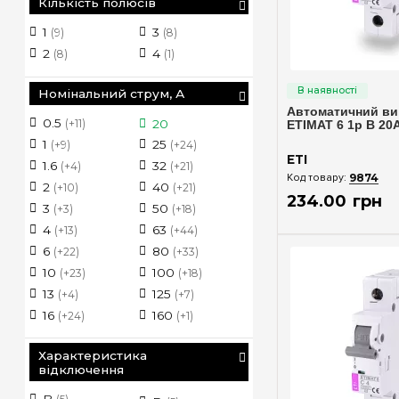
Кількість полюсів
1
3
(9)
(8)
2
4
(8)
(1)
Швидкий п
Номінальний струм, А
Автоматичний ви
0.5
20
(+11)
ETIMAT 6 1p B 20А
25
1
(+24)
(+9)
ETI
32
1.6
(+21)
(+4)
9874
40
2
(+21)
(+10)
234
.
00
грн
50
3
(+18)
(+3)
63
4
(+44)
(+13)
80
6
(+33)
(+22)
100
10
(+18)
(+23)
125
13
(+7)
(+4)
160
16
(+1)
(+24)
Характеристика
відключення
B