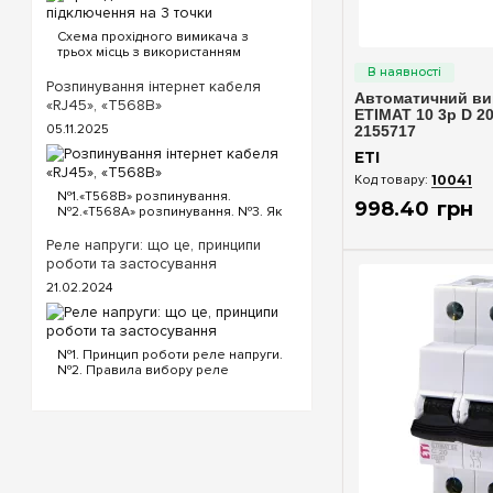
Схема прохідного вимикача з
Швидкий п
трьох місць з використанням
прохідних та перехресного
вимикача. Для реалізації схеми
Розпинування інтернет кабеля
Автоматичний ви
прохідних вимикачів з трьох точок
«RJ45», «T568B»
будуть потрібні наступні вимикачі:
ETIMAT 10 3p D 20
05.11.2025
Два од...
2155717
ETI
10041
№1.«T568B» розпинування.
998
.
40
грн
№2.«T568A» розпинування. №3. Як
обтиснути кабель інтернет?
«T568B» розпинування інтернет
Реле напруги: що це, принципи
кабелю Порядок проводів схеми
роботи та застосування
«T568B»: «T568B» 1...
21.02.2024
№1. Принцип роботи реле напруги.
№2. Правила вибору реле
напруги. №3. Функціональність та
налаштування реле напруги. №4.
Керування реле напруги через Wi-
Fi. №5. Реле напруги чи
стабілізатор: що ...