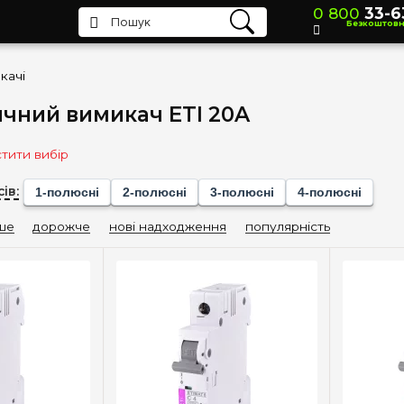
0 800
33-6
Безкоштов
качі
чний вимикач ETI 20A
тити вибір
ів:
1-полюсні
2-полюсні
3-полюсні
4-полюсні
ше
дорожче
нові надходження
популярність