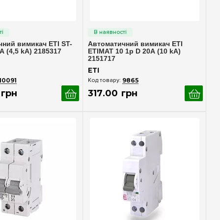
идкий перегляд
Швидкий перегляд
ний вимикач ETI ST-
Автоматичний вимикач ETI
А (4,5 kA) 2185317
ETIMAT 10 1p D 20А (10 kA)
2151717
ETI
10091
9865
грн
317
.
00
грн