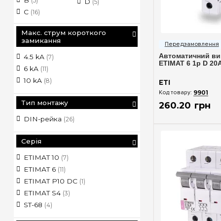
(5)
D
(5)
C
(16)
Макс. струм короткого
Швидкий п
замикання
Автоматичний ви
4.5 kA
(7)
ETIMAT 6 1p D 20A
6 kA
(11)
10 kA
(8)
ETI
9901
Тип монтажу
260
.
20
грн
DIN-рейка
(26)
Серія
ETIMAT 10
(7)
ETIMAT 6
(11)
ETIMAT P10 DC
(1)
ETIMAT S4
(3)
ST-68
(4)