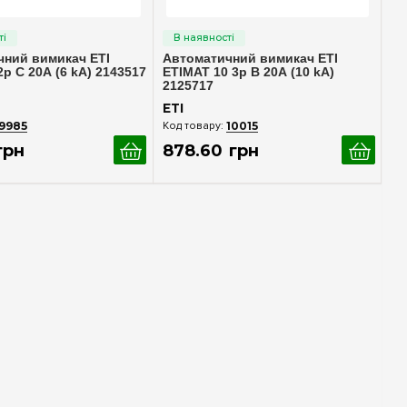
идкий перегляд
Швидкий перегляд
чний вимикач ETI
Автоматичний вимикач ETI
2p С 20А (6 kA) 2143517
ETIMAT 10 3p B 20А (10 kA)
2125717
ETI
9985
10015
грн
878
.
60
грн