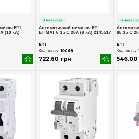
ерегляд
Швидкий перегляд
Шв
микач ETI
Автоматичний вимикач ETI
Автоматич
А (10 kA)
ETIMAT 6 3p C 20А (6 kA) 2145517
68 3p C 20
ETI
ETI
10068
722
.
60
грн
546
.
00