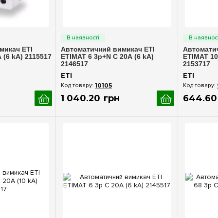
ерегляд
Швидкий перегляд
Шв
микач ETI
Автоматичний вимикач ETI
Автомати
 (6 kA) 2115517
ETIMAT 6 3p+N C 20А (6 kA)
ETIMAT 10
2146517
2153717
ETI
ETI
10105
1 040
.
20
грн
644
.
60