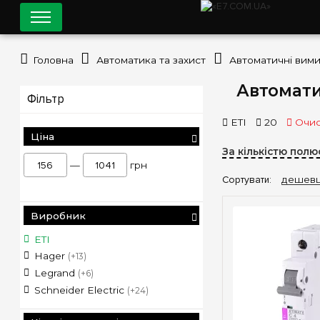
Головна
Автоматика та захист
Автоматичні вими
Автомати
Фільтр
ETI
20
Очис
Ціна
За кількістю полюс
—
грн
Сортувати:
дешев
Виробник
ETI
Hager
(+13)
Legrand
(+6)
Schneider Electric
(+24)