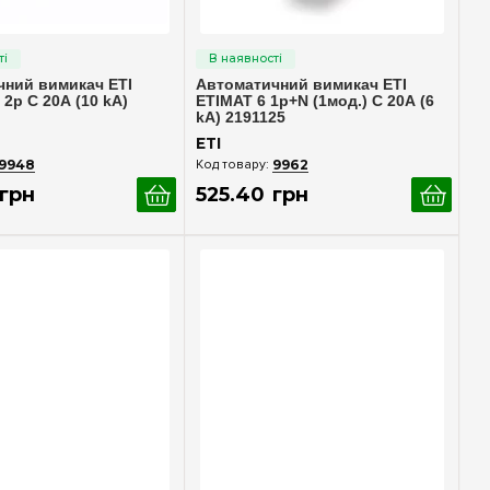
идкий перегляд
Швидкий перегляд
чний вимикач ETI
Автоматичний вимикач ETI
 2p C 20А (10 kA)
ETIMAT 6 1p+N (1мод.) С 20А (6
kA) 2191125
ETI
9948
9962
грн
525
.
40
грн