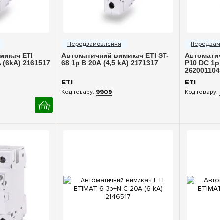
ерегляд
Швидкий перегляд
Шв
микач ETI
Автоматичний вимикач ETI ST-
Автомати
 (6kA) 2161517
68 1p B 20А (4,5 kA) 2171317
P10 DC 1p
262001104
ETI
ETI
9909