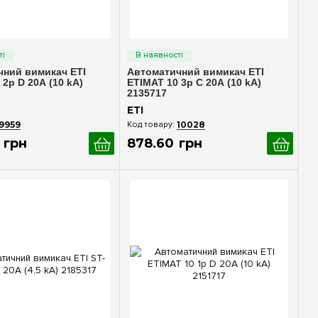
идкий перегляд
Швидкий перегляд
чний вимикач ETI
Автоматичний вимикач ETI
 2p D 20А (10 kA)
ETIMAT 10 3p C 20А (10 kA)
2135717
ETI
9959
10028
грн
878
.
60
грн