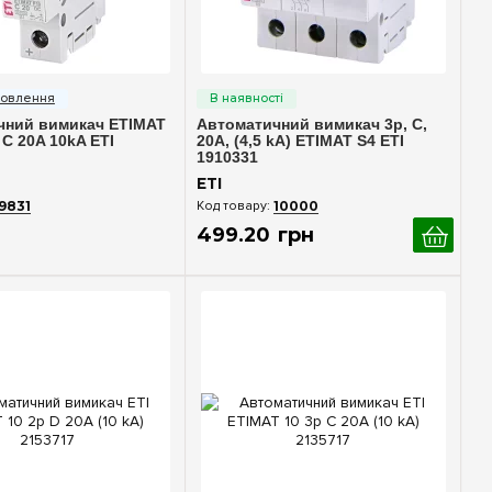
идкий перегляд
Швидкий перегляд
чний вимикач ETIMAT
Автоматичний вимикач 3p, C,
 C 20A 10kA ETI
20A, (4,5 kA) ETIMAT S4 ETI
1910331
ETI
9831
10000
499
.
20
грн