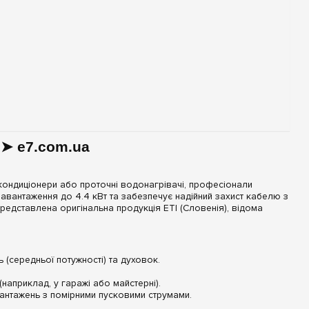
 ➤ e7.com.ua
кондиціонери або проточні водонагрівачі, професіонали
авантаження до 4.4 кВт та забезпечує надійний захист кабелю з
редставлена оригінальна продукція ETI (Словенія), відома
 (середньої потужності) та духовок.
априклад, у гаражі або майстерні).
антажень з помірними пусковими струмами.