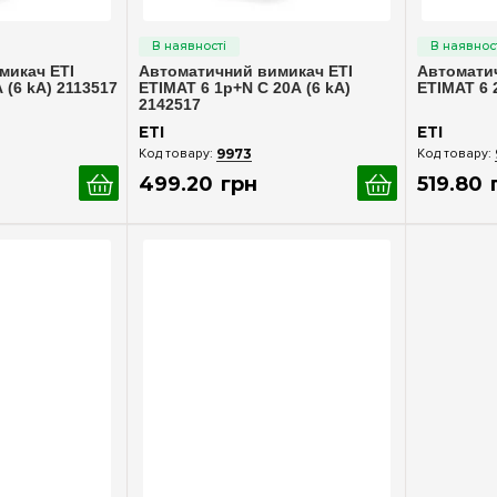
ерегляд
Швидкий перегляд
Шв
микач ETI
Автоматичний вимикач ETI
Автомати
 (6 kA) 2113517
ETIMAT 6 1p+N С 20А (6 kA)
ETIMAT 6 
2142517
ETI
ETI
9973
499
.
20
грн
519
.
80