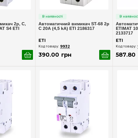
ерегляд
Швидкий перегляд
Шв
икач 2p, C,
Автоматичний вимикач ST-68 2p
Автомати
AT S4 ETI
С 20А (4,5 kA) ETI 2186317
ETIMAT 10
2133717
ETI
ETI
9932
390
.
00
грн
587
.
80