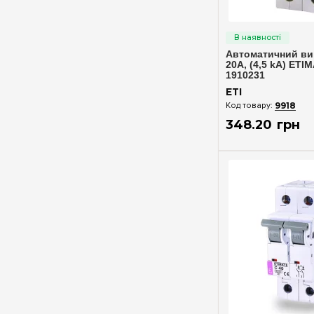
Швидкий п
Автоматичний вим
20A, (4,5 kA) ETIM
1910231
ETI
9918
348
.
20
грн