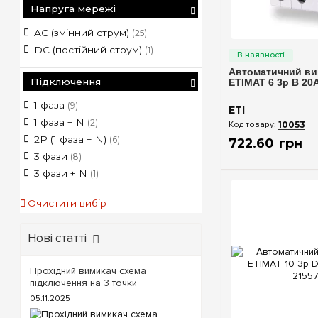
Напруга мережі
AC (змінний струм)
(25)
Швидкий п
DC (постійний струм)
(1)
Автоматичний ви
Підключення
ETIMAT 6 3p B 20А
1 фаза
(9)
ETI
1 фаза + N
(2)
10053
2P (1 фаза + N)
(6)
722
.
60
грн
3 фази
(8)
3 фази + N
(1)
Очистити вибір
Нові статті
Прохідний вимикач схема
підключення на 3 точки
05.11.2025