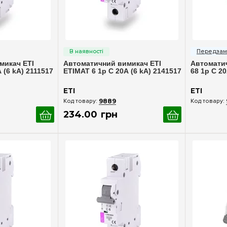
ерегляд
Швидкий перегляд
Шв
микач ETI
Автоматичний вимикач ETI
Автоматич
 (6 kA) 2111517
ETIMAT 6 1p С 20А (6 kA) 2141517
68 1p С 20
ETI
ETI
9889
234
.
00
грн