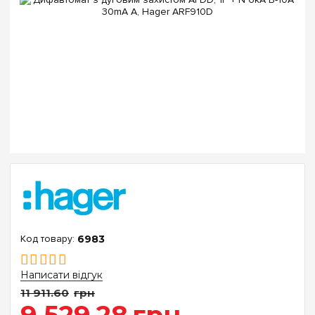
6983
Написати відгук
11 911
.
60
грн
9 529
.
28
грн