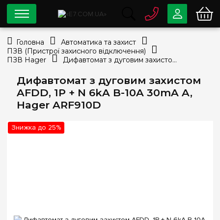
0 800
33-63-07
Головна
Автоматика та захист
Безкоштовно
ПЗВ (Пристрої захисного відключення)
info@e7.com.ua
ПЗВ Hager
Дифавтомат з дуговим захистом AFDD, 1P + N 6kA B-10A 30mA A, Hager ARF910D
044
334-79-78
Дифавтомат з дуговим захистом
Viber
Telegram
AFDD, 1P + N 6kA B-10A 30mA A,
Hager ARF910D
Знижка до 25%