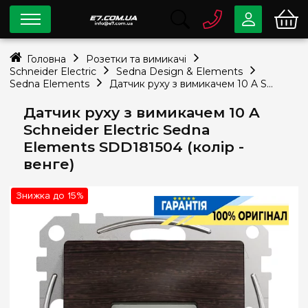
0 800
33-63-07
Головна
Розетки та вимикачі
Безкоштовно
Schneider Electric
Sedna Design & Elements
info@e7.com.ua
Sedna Elements
Датчик руху з вимикачем 10 A Schneider Electric Sedna Elements SDD181504 (колір - венге)
044
334-79-78
Датчик руху з вимикачем 10 A
Viber
Telegram
Schneider Electric Sedna
Elements SDD181504 (колір -
венге)
Знижка до 15%