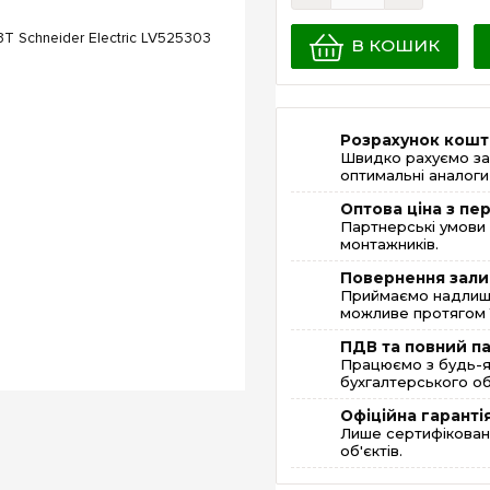
В КОШИК
Розрахунок кошт
Швидко рахуємо за
оптимальні аналоги 
Оптова ціна з п
Партнерські умови 
монтажників.
Повернення зали
Приймаємо надлишк
можливе протягом 1
ПДВ та повний п
Працюємо з будь-я
бухгалтерського об
Офіційна гаранті
Лише сертифікована
об'єктів.