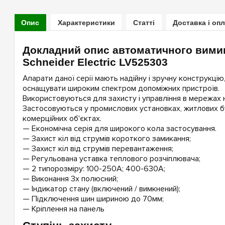
Опис
Характеристики
Статті
Доставка і оп
Докладний опис автоматичного вими
Schneider Electric LV525303
Апарати даної серії мають надійну і зручну конструкцію
оснащувати широким спектром допоміжних пристроїв.
Використовуються для захисту і управління в мережах н
Застосовуються у промислових установках, житлових бу
комерційних об'єктах.
— Економічна серія для широкого кола застосування.
— Захист кіл від струмів короткого замикання;
— Захист кіл від струмів перевантаження;
— Регульована уставка теплового розчіплювача;
— 2 типорозміру: 100-250А; 400-630А;
— Виконання 3х полюсний;
— Індикатор стану (включений / вимкнений);
— Підключення шин шириною до 70мм;
— Кріплення на панель