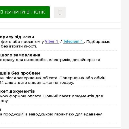
КУПИТИ В 1 КЛІК
орису під ключ
 фото або проєктом у
Viber
/
Telegram
. Підбираємо
без втрати якості.
ершого замовлення
одразу для виконробів, електриків, дизайнерів та
шків без проблем
и після завершення об'єкта. Повернення або обмін
4 днів з дати відвантаження товару.
акет документів
кою формою оплати. Повний пакет документів для
ліку.
я
 продукція із заводською гарантією для здавання