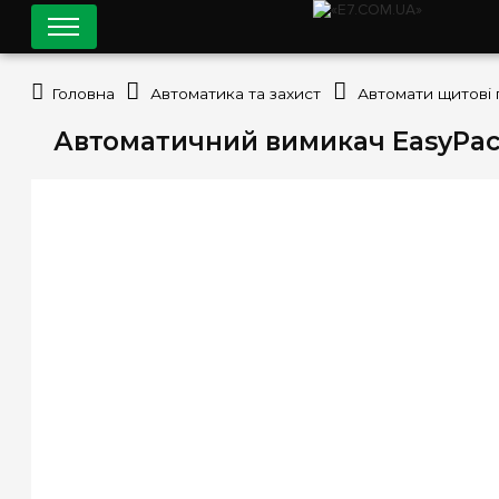
Головна
Автоматика та захист
Автомати щитові 
Автоматичний вимикач EasyPact 3