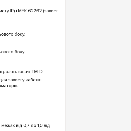
сту IP) і МЕК 62262 (захист
ьового боку.
ьового боку.
для захисту кабелів
маторів.
межах від 0,7 до 1,0 від