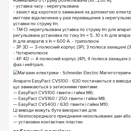
номінального струму розчіплювача (16…250 А);
- уставка часу - нерегульована
- захист від короткого замикання за допомогою елект
миттєве відключення у разі перевищення з нерегульо
уставки по струму Im.
- TM-D: нерегульована уставка по струму Im для апаратів
регульована установка по току Im = 5…10 x In для апараті
In для апаратів з In = 600 А. - триполюсні
- 3P 3D — 3-полюсний корпус (3Р), 3 полюса захищені (3
- Чотириполюсні
- 4P 4D — 4-полюсний корпус (4Р), 4 полюса захищені (
фаз і нейтралі.
Апарати EasyPact CVS100 - 630 постачаються з вивода
що замикаються з затискними гвинтами:
— EasyPact CVS100: гвинти і гайки М6;
— EasyPact CVS160 / 250: гвинти і гайки М8;
— EasyPact CVS400 / 630: гвинти і гайки М10.
Ці виводи можуть бути використані для:
— безпосереднього приєднання неізольованих шин або к
— установки контактних пластин.