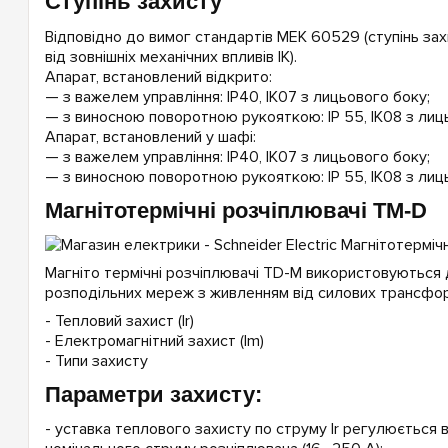
Ступінь захисту
Відповідно до вимог стандартів МЕК 60529 (ступінь захи
від зовнішніх механічних впливів IK).
Апарат, встановлений відкрито:
— з важелем управління: IP40, IK07 з лицьового боку;
— з виносною поворотною рукояткою: IP 55, IK08 з лиц
Апарат, встановлений у шафі:
— з важелем управління: IP40, IK07 з лицьового боку;
— з виносною поворотною рукояткою: IP 55, IK08 з лиц
Магнітотермічні розчіплювачі TM-D
Магніто термічні розчіплювачі TD-M використовуються 
розподільних мереж з живленням від силових трансфор
- Тепловий захист (Ir)
- Електромагнітний захист (Im)
- Типи захисту
Параметри захисту:
- уставка теплового захисту по струму Ir регулюється в 