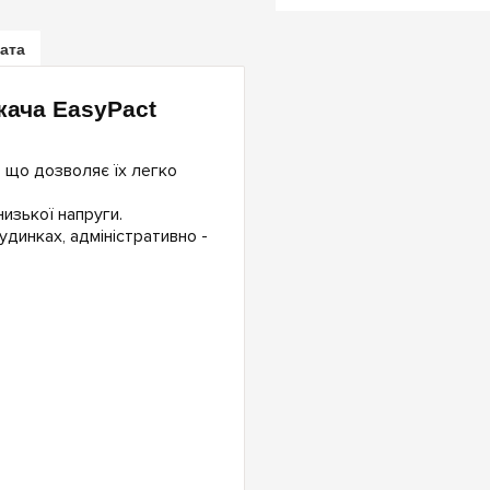
лата
кача EasyPact
, що дозволяє їх легко
изької напруги.
динках, адміністративно -