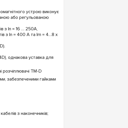
ромагнітного устрою виконує
ваною або регульованою
 з In = 16 … 250А,
в з In = 400 А та Im = 4…8 x
D).
4D), однакова уставка для
ми, забезпеченими гайками
абелів з наконечників;