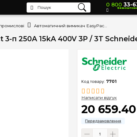
0 800
33-6
Безкоштов
промислові
Автоматичний вимикач EasyPact 3-п 250А 15kA 400V 3P / 3T Schneider Electric LV525303
-п 250А 15kA 400V 3P / 3T Schneide
7701
Написати відгук
20 659
.
40