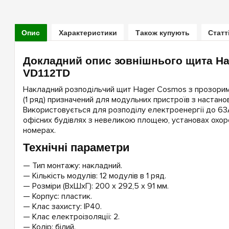
Опис
Характеристики
Також купують
Статт
Докладний опис зовнішнього щита H
VD112TD
Накладний розподільчий щит Hager Cosmos з прозори
(1 ряд) призначений для модульних пристроїв з настано
Використовується для розподілу електроенергії до 63
офісних будівлях з невеликою площею, установах охор
номерах.
Технічні параметри
— Тип монтажу: накладний.
— Кількість модулів: 12 модулів в 1 ряд.
— Розміри (ВxШxГ): 200 x 292,5 x 91 мм.
— Корпус: пластик.
— Клас захисту: IP40.
— Клас електроізоляції: 2.
— Колір: білий.