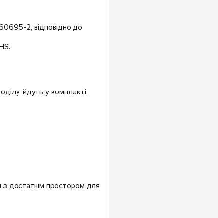
60695-2, відповідно до
HS.
.
ділу, йдуть у комплекті.
і з достатнім простором для