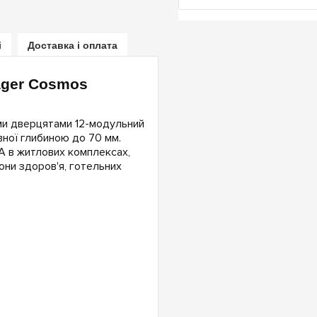
і
Доставка і оплата
ager Cosmos
ми дверцятами 12-модульний
вної глибиною до 70 мм.
А в житлових комплексах,
они здоров'я, готельних