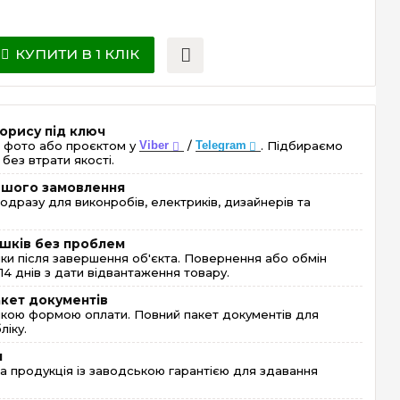
КУПИТИ В 1 КЛІК
орису під ключ
 фото або проєктом у
Viber
/
Telegram
. Підбираємо
без втрати якості.
ершого замовлення
одразу для виконробів, електриків, дизайнерів та
шків без проблем
и після завершення об'єкта. Повернення або обмін
4 днів з дати відвантаження товару.
акет документів
кою формою оплати. Повний пакет документів для
ліку.
я
 продукція із заводською гарантією для здавання