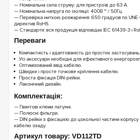
— Номінальна сила струму: для пристроїв до 63 А.
— Номінальна напруга по ізоляції: 400В ~ / 50Гц.
— Перевірка ниткою розжарення: 650 градусів по UNE 
директив RoHS.
— Стандарти: вся продукція відповідає IEC 61439-3 і Ro
Переваги
Компактність і адаптованість до простих застосувань
Усі аксесуари необхідні для ефективного енергорозпо
Оптимізований ввід кабелю.
Швидке і просте точкове кріплення кабелю.
Проста фіксація DIN-рейки.
Лаконічний дизайн.
Комплектація:
— Гвинтові клеми латунні.
— Полюсні фільтри.
— DIN рейки з фіксацією до цокольної частини корпусу 
кабелю ззаду.
Артикул товару: VD112TD