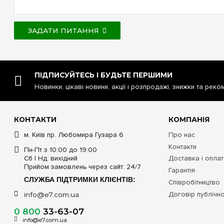
ЗАДАТИ ПИТАННЯ
ПІДПИСУЙТЕСЬ І БУДЬТЕ ПЕРШИМИ
Новинки, цікаві новини, акції і розпродажі, знижки та реко
КОНТАКТИ
КОМПАНІЯ
м. Київ пр. Любомира Гузара 6
Про нас
Контакти
Пн-Пт з 10:00 до 19:00
Сб | Нд: вихідний
Доставка і опла
Прийом замовлень через сайт: 24/7
Гарантія
СЛУЖБА ПІДТРИМКИ КЛІЄНТІВ:
Співробітництво
Договір публічн
info@e7.com.ua
0 800
33-63-07
info@e7.com.ua