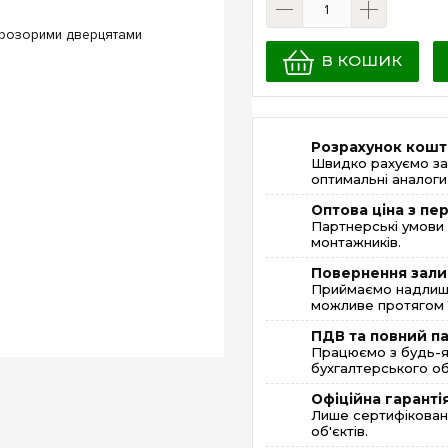
В КОШИК
Розрахунок кошт
Швидко рахуємо за
оптимальні аналоги 
Оптова ціна з п
Партнерські умови 
монтажників.
Повернення зали
Приймаємо надлишк
можливе протягом 1
ПДВ та повний п
Працюємо з будь-я
бухгалтерського об
Офіційна гаранті
Лише сертифікована
об'єктів.