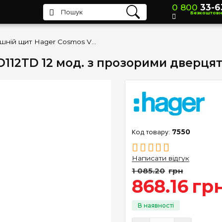
0 800
33-6
Безкоштов
Зовнішній щит Hager Cosmos VD112TD 12 мод. з прозорими дверцятами
D112TD 12 мод. з прозорими дверця
7550
Написати відгук
1 085
.
20
грн
868
.
16
гр