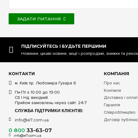
ЗАДАТИ ПИТАННЯ
ПІДПИСУЙТЕСЬ І БУДЬТЕ ПЕРШИМИ
Новинки, цікаві новини, акції і розпродажі, знижки та реко
КОНТАКТИ
КОМПАНІЯ
м. Київ пр. Любомира Гузара 6
Про нас
Контакти
Пн-Пт з 10:00 до 19:00
Сб | Нд: вихідний
Доставка і опла
Прийом замовлень через сайт: 24/7
Гарантія
СЛУЖБА ПІДТРИМКИ КЛІЄНТІВ:
Співробітництво
Договір публічн
info@e7.com.ua
0 800
33-63-07
info@e7.com.ua