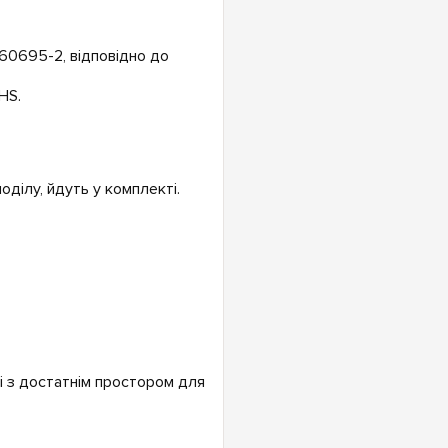
60695-2, відповідно до
HS.
.
ділу, йдуть у комплекті.
і з достатнім простором для