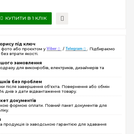
КУПИТИ В 1 КЛІК
орису під ключ
 фото або проєктом у
Viber
/
Telegram
. Підбираємо
без втрати якості.
ершого замовлення
одразу для виконробів, електриків, дизайнерів та
шків без проблем
и після завершення об'єкта. Повернення або обмін
4 днів з дати відвантаження товару.
акет документів
кою формою оплати. Повний пакет документів для
ліку.
я
 продукція із заводською гарантією для здавання