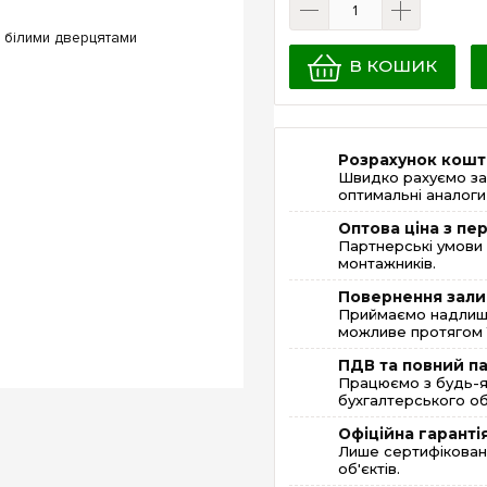
В КОШИК
Розрахунок кошт
Швидко рахуємо за
оптимальні аналоги 
Оптова ціна з п
Партнерські умови 
монтажників.
Повернення зали
Приймаємо надлишк
можливе протягом 1
ПДВ та повний п
Працюємо з будь-я
бухгалтерського об
Офіційна гаранті
Лише сертифікована
об'єктів.