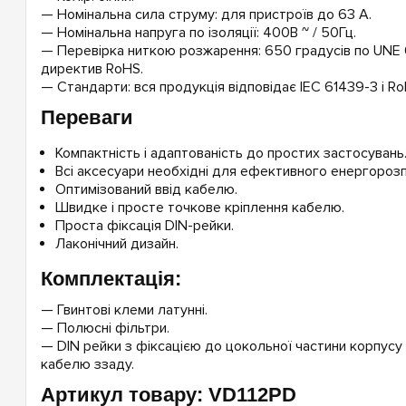
— Номінальна сила струму: для пристроїв до 63 А.
— Номінальна напруга по ізоляції: 400В ~ / 50Гц.
— Перевірка ниткою розжарення: 650 градусів по UNE 
директив RoHS.
— Стандарти: вся продукція відповідає IEC 61439-3 і Ro
Переваги
Компактність і адаптованість до простих застосувань
Всі аксесуари необхідні для ефективного енергорозпо
Оптимізований ввід кабелю.
Швидке і просте точкове кріплення кабелю.
Проста фіксація DIN-рейки.
Лаконічний дизайн.
Комплектація:
— Гвинтові клеми латунні.
— Полюсні фільтри.
— DIN рейки з фіксацією до цокольної частини корпусу 
кабелю ззаду.
Артикул товару: VD112PD