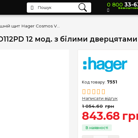
0 800
33-6
Безкоштов
Зовнішній щит Hager Cosmos VD112PD 12 мод. з білими дверцятами
112PD 12 мод. з білими дверцятами
7551
Написати відгук
1 054
.
60
грн
843
.
68
гр