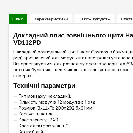
Опис
Характеристики
Також купують
Статт
Докладний опис зовнішнього щита H
VD112PD
Накладний розподільний щит Hager Cosmos з білими дв
ряд) призначений для модульних пристроїв з установо
Використовується для розподілу електроенергії до 63
офісних будівлях з невеликою площею, установах охор
номерах.
Технічні параметри
— Тип монтажу: накладний.
— Кількість модулів: 12 модулів в 1 ряд.
— Розміри (ВxШxГ): 200x292,5x91 мм.
— Корпус: пластик.
— Клас захисту: IP40.
— Клас електроізоляції: 2.
— Колір: білий.