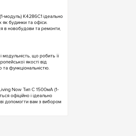
 (1-модуль) K4286C1 ідеально
х як будинки та офіси.
ся в новобудови та ремонти,
і модульність, що робить її
ропейської якості від
ю та функціональністю.
iving Now Тип C 1500мА (1-
ься офіційно і ідеально
ові допомогти вам з вибором