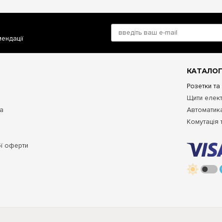
мендації
КАТАЛОГ
Розетки та
Щити елект
та
Автоматика
Комутація 
ої оферти