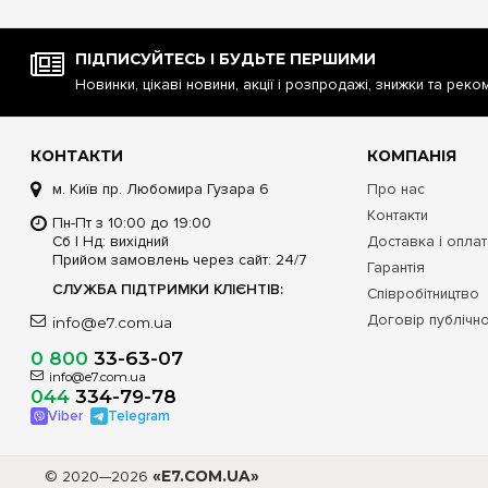
ПІДПИСУЙТЕСЬ І БУДЬТЕ ПЕРШИМИ
Новинки, цікаві новини, акції і розпродажі, знижки та реко
КОНТАКТИ
КОМПАНІЯ
м. Київ пр. Любомира Гузара 6
Про нас
Контакти
Пн-Пт з 10:00 до 19:00
Сб | Нд: вихідний
Доставка і опла
Прийом замовлень через сайт: 24/7
Гарантія
СЛУЖБА ПІДТРИМКИ КЛІЄНТІВ:
Співробітництво
Договір публічн
info@e7.com.ua
0 800
33-63-07
info@e7.com.ua
044
334-79-78
Viber
Telegram
© 2020—2026
«E7.COM.UA»