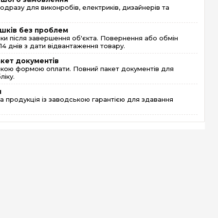
одразу для виконробів, електриків, дизайнерів та
шків без проблем
и після завершення об'єкта. Повернення або обмін
4 днів з дати відвантаження товару.
акет документів
кою формою оплати. Повний пакет документів для
ліку.
я
 продукція із заводською гарантією для здавання