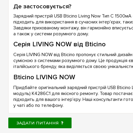
Де застосовується?
Зарядний пристрій USB Bticino Living Now Тип C 1500мА
підходить для використання в сучасних інтер'єрах, таки
Завдяки прихованому монтажу, він гармонійно вписуєть
а також у системи розумного дому.
Серія LIVING NOW від Bticino
Серія LIVING NOW від Bticino пропонує стильний дизайн 
сумісною з системами розумного дому. Це продукція єв
італійського бренду, яка виділяється своєю унікальніст
Bticino LIVING NOW
Придбайте оригінальний зарядний пристрій USB Bticino L
модуль) K4286C1 для якісного ремонту. Товар постачаєт
підходить для вашого інтер'єру. Наші консультанти гот
у чаті або по телефону.
ЗАДАТИ ПИТАННЯ