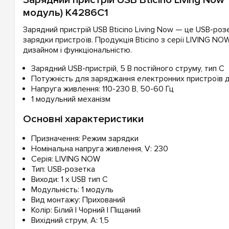
модуль) K4286C1
Зарядний пристрій USB Bticino Living Now — це USB-роз
зарядки пристроїв. Продукція Bticino з серії LIVING NO
дизайном і функціональністю.
Зарядний USB-пристрій, 5 В постійного струму, тип С
Потужність для заряджання електронних пристроїв 
Напруга живлення: 110-230 В, 50-60 Гц
1 модульний механізм
Основні характеристики
Призначення: Режим зарядки
Номінальна напруга живлення, V: 230
Серія: LIVING NOW
Тип: USB-розетка
Виходи: 1 x USB тип C
Модульність: 1 модуль
Вид монтажу: Прихований
Колір: Білий | Чорний | Піщаний
Вихідний струм, A: 1,5