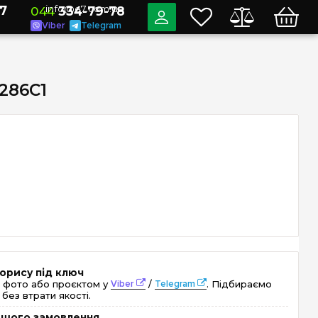
7
info@e7.com.ua
044
334-79-78
Viber
Telegram
4286C1
орису під ключ
 фото або проєктом у
Viber
/
Telegram
. Підбираємо
без втрати якості.
ершого замовлення