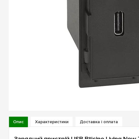
Опис
Характеристики
Доставка і оплата
Зарядний пристрій USB Bticino Living Now 