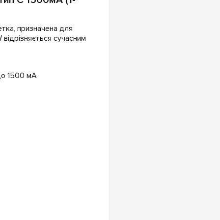
етка, призначена для
W відрізняється сучасним
до 1500 мА