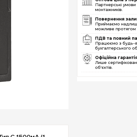
Партнерські умови 
монтажників.
Повернення зали
Приймаємо надлишк
можливе протягом 1
ПДВ та повний п
Працюємо з будь-я
бухгалтерського об
Офіційна гаранті
Лише сертифікована
об'єктів.
Тип C 1500мА (1-