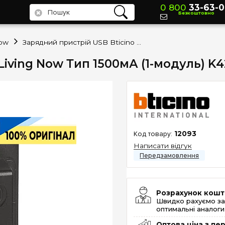
0 800
33-63-0
Безкоштовно
Now
Зарядний пристрій USB Bticino Living Now Тип 1500мА (1-модуль) K4286C1
Living Now Тип 1500мА (1-модуль) K
12093
Написати відгук
Розрахунок кошт
Швидко рахуємо за
оптимальні аналоги 
Оптова ціна з п