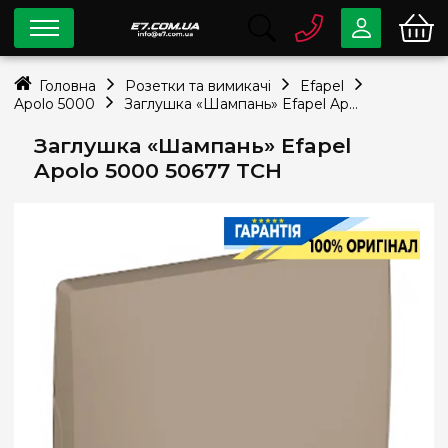
0 800
33-63-07
Головна
Розетки та вимикачі
Efapel
Безкоштовно
Apolo 5000
Заглушка «Шампань» Efapel Apolo 5000 50677 TCH
info@e7.com.ua
044
334-79-78
Заглушка «Шампань» Efapel
Apolo 5000 50677 TCH
Viber
Telegram