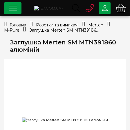
0 800
33-63-07
Головна
Розетки та вимикачі
Merten
Безкоштовно
M-Pure
Заглушка Merten SM MTN391860 алюміній
info@e7.com.ua
044
334-79-78
Заглушка Merten SM MTN391860
алюміній
Viber
Telegram