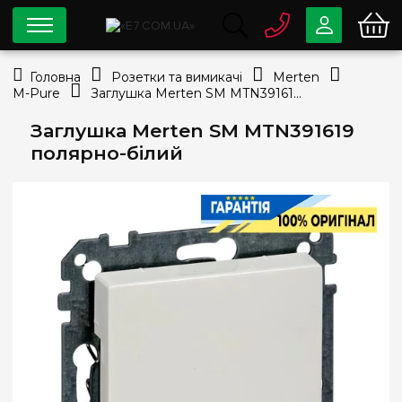
0 800
33-63-07
Головна
Розетки та вимикачі
Merten
Безкоштовно
M-Pure
Заглушка Merten SM MTN391619 полярно-білий
info@e7.com.ua
044
334-79-78
Заглушка Merten SM MTN391619
полярно-білий
Viber
Telegram