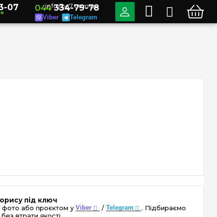
3-07
info@e7.com.ua
044
334-79-78
но
Viber
Telegram
орису під ключ
 фото або проєктом у
Viber
/
Telegram
. Підбираємо
без втрати якості.