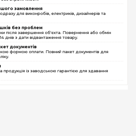
ершого замовлення
одразу для виконробів, електриків, дизайнерів та
шків без проблем
и після завершення об'єкта. Повернення або обмін
4 днів з дати відвантаження товару.
акет документів
кою формою оплати. Повний пакет документів для
ліку.
я
 продукція із заводською гарантією для здавання