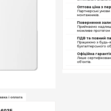
Оптова ціна з п
Партнерські умови 
монтажників.
Повернення зали
Приймаємо надлишк
можливе протягом 1
ПДВ та повний п
Працюємо з будь-я
бухгалтерського об
Офіційна гаранті
Лише сертифікована
об'єктів.
авка і оплата
-6035