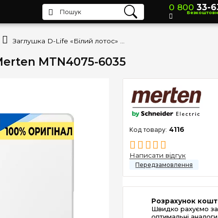
0 800
33-6
Безкоштов
Заглушка D-Life «Білий лотос» Merten MTN4075-6035
 Merten MTN4075-6035
4116
Написати відгук
Розрахунок кошт
Швидко рахуємо за
оптимальні аналоги 