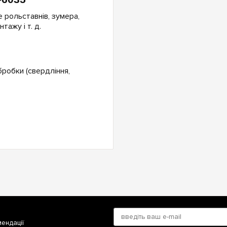
 рольставнів, зумера,
ажу і т. д.
бробки (свердління,
мендації