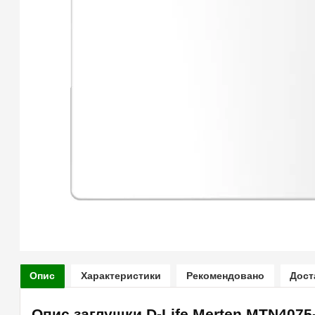
Опис
Характеристики
Рекомендовано
Дост
Опис заглушки D-Life Merten MTN4075