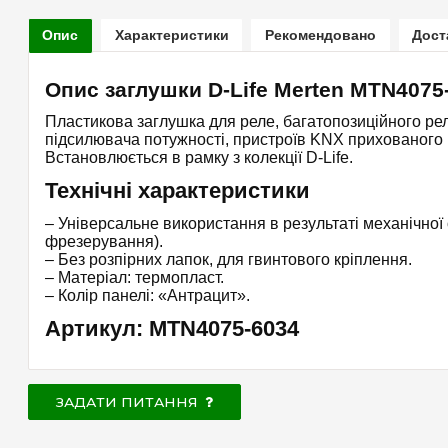
Опис
Характеристики
Рекомендовано
Дост
Опис заглушки D-Life Merten MTN4075
Пластикова заглушка для реле, багатопозиційного рел
підсилювача потужності, пристроїв KNX прихованого мо
Встановлюється в рамку з колекції D-Life.
Технічні характеристики
– Універсальне використання в результаті механічної
фрезерування).
– Без розпірних лапок, для гвинтового кріплення.
– Матеріал: термопласт.
– Колір панелі: «Антрацит».
Артикул: MTN4075-6034
ЗАДАТИ ПИТАННЯ