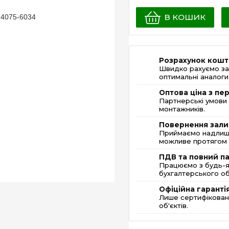
В КОШИК
Розрахунок кошт
Швидко рахуємо за
оптимальні аналоги 
Оптова ціна з п
Партнерські умови 
монтажників.
Повернення зали
Приймаємо надлишк
можливе протягом 1
ПДВ та повний п
Працюємо з будь-я
бухгалтерського об
Офіційна гаранті
Лише сертифікована
об'єктів.