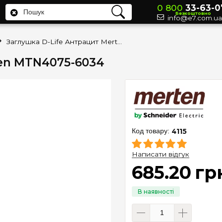
0 800
33-63-0
Безкоштовно
info@e7.com.ua
Заглушка D-Life Антрацит Merten MTN4075-6034
ten MTN4075-6034
4115
Написати відгук
685
.
20
гр