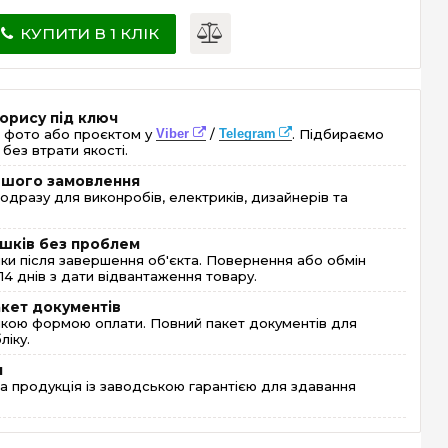
КУПИТИ В 1 КЛІК
орису під ключ
 фото або проєктом у
Viber
/
Telegram
. Підбираємо
без втрати якості.
ершого замовлення
одразу для виконробів, електриків, дизайнерів та
шків без проблем
и після завершення об'єкта. Повернення або обмін
4 днів з дати відвантаження товару.
акет документів
кою формою оплати. Повний пакет документів для
ліку.
я
 продукція із заводською гарантією для здавання