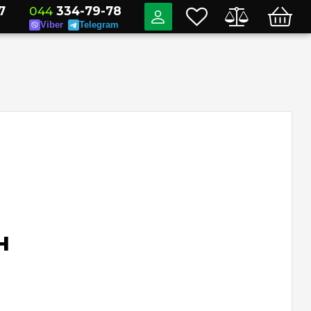
7
044
334-79-78
Viber
Telegram
н