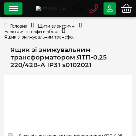
0 800
33-63-07
Головна
Щити електричні
Безкоштовно
Електричні шафи в зборі
info@e7.com.ua
Ящик зі знижувальним трансформатором ЯТП-0,25 220/42В-A IP31 s0102021
044
334-79-78
Ящик зі знижувальним
Viber
Telegram
трансформатором ЯТП-0,25
220/42В-A IP31 s0102021