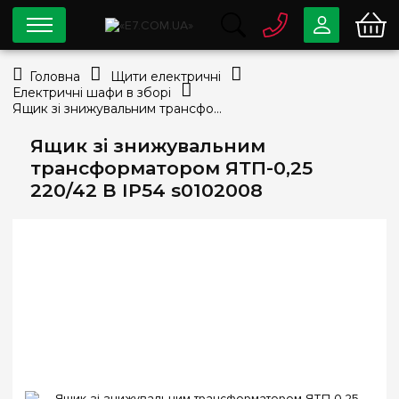
0 800
33-63-07
Головна
Щити електричні
Безкоштовно
Електричні шафи в зборі
info@e7.com.ua
Ящик зі знижувальним трансформатором ЯТП-0,25 220/42 В IP54 s0102008
044
334-79-78
Ящик зі знижувальним
Viber
Telegram
трансформатором ЯТП-0,25
220/42 В IP54 s0102008