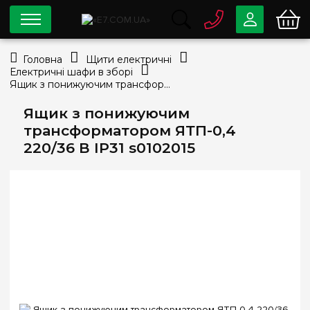
0 800
33-63-07
Головна
Щити електричні
Безкоштовно
Електричні шафи в зборі
info@e7.com.ua
Ящик з понижуючим трансформатором ЯТП-0,4 220/36 В IP31 s0102015
044
334-79-78
Ящик з понижуючим
Viber
Telegram
трансформатором ЯТП-0,4
220/36 В IP31 s0102015