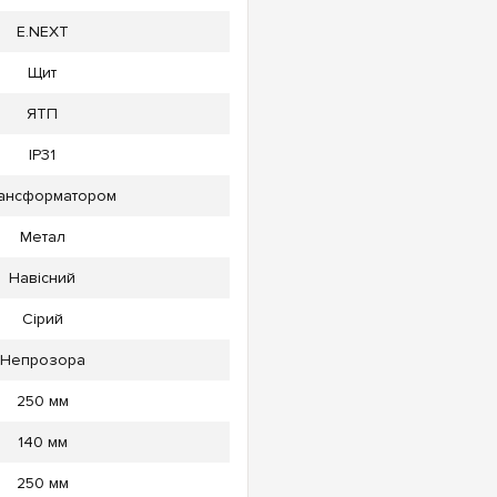
E.NEXT
Щит
ЯТП
IP31
рансформатором
Метал
Навісний
Сірий
Непрозора
250 мм
140 мм
250 мм