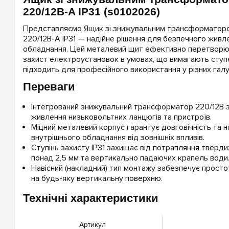
220/12В-A IP31 (s0102026)
Представляємо Ящик зі знижувальним трансформатор
220/12В-A IP31 — надійне рішення для безпечного живл
обладнання. Цей металевий щит ефективно перетворює
захист електроустановок в умовах, що вимагають ступен
підходить для професійного використання у різних гал
Переваги
Інтегрований знижувальний трансформатор 220/12В 
живлення низьковольтних ланцюгів та пристроїв.
Міцний металевий корпус гарантує довговічність та н
внутрішнього обладнання від зовнішніх впливів.
Ступінь захисту IP31 захищає від потрапляння тверд
понад 2,5 мм та вертикально падаючих крапель води
Навісний (накладний) тип монтажу забезпечує просто
на будь-яку вертикальну поверхню.
Технічні характеристики
Артикул