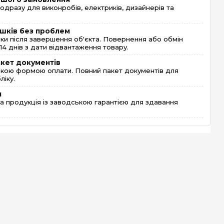
одразу для виконробів, електриків, дизайнерів та
шків без проблем
и після завершення об'єкта. Повернення або обмін
4 днів з дати відвантаження товару.
акет документів
кою формою оплати. Повний пакет документів для
ліку.
я
 продукція із заводською гарантією для здавання