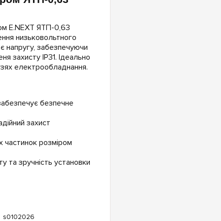
ом E.NEXT ЯТП-0,63
ення низьковольтного
 напругу, забезпечуючи
я захисту IP31. Ідеально
узях електрообладнання.
забезпечує безпечне
адійний захист
их частинок розміром
.
ту та зручність установки
s0102026