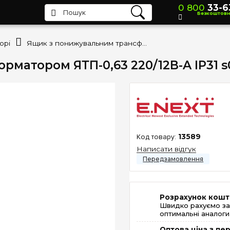
0 800
33-6
Безкоштов
орі
Ящик з понижувальним трансформатором ЯТП-0,63 220/12В-A IP31 s0102026
матором ЯТП-0,63 220/12В-A IP31 s
13589
Написати відгук
Розрахунок кошт
Швидко рахуємо за
оптимальні аналоги 
Оптова ціна з п