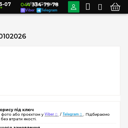
3-07
info@e7.com.ua
044
334-79-78
но
Viber
Telegram
0102026
орису під ключ
 фото або проєктом у
Viber
/
Telegram
. Підбираємо
без втрати якості.
ершого замовлення