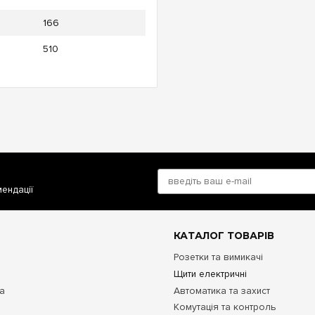
166
510
мендації
КАТАЛОГ ТОВАРІВ
Розетки та вимикачі
Щити електричні
та
Автоматика та захист
Комутація та контроль