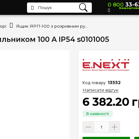
0 800
33-6
Безкоштов
орі
Ящик ЯРП-100 з розривним рубильником 100 A IP54 s0101005
льником 100 A IP54 s0101005
13552
Написати відгук
6 382
.
20
г