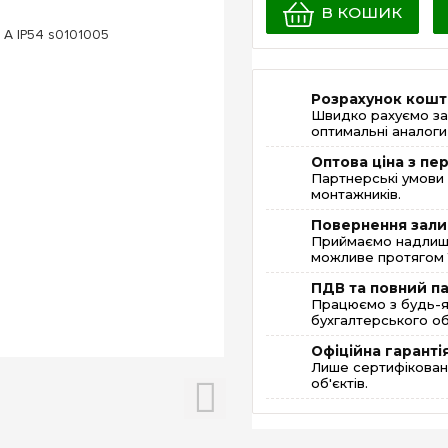
В КОШИК
Розрахунок кошт
Швидко рахуємо за
оптимальні аналоги 
Оптова ціна з п
Партнерські умови 
монтажників.
Повернення зали
Приймаємо надлишк
можливе протягом 1
ПДВ та повний п
Працюємо з будь-я
бухгалтерського об
Офіційна гаранті
Лише сертифікована
об'єктів.