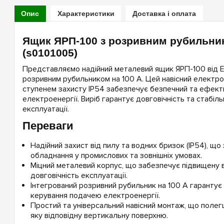
Опис
Характеристики
Доставка і оплата
Ящик ЯРП-100 з розривним рубильник
(s0101005)
Представляємо надійний металевий ящик ЯРП-100 від 
розривним рубильником на 100 А. Цей навісний електрот
ступенем захисту IP54 забезпечує безпечний та ефект
електроенергії. Виріб гарантує довговічність та стабіл
експлуатації.
Переваги
Надійний захист від пилу та водних бризок (IP54), що
обладнання у промислових та зовнішніх умовах.
Міцний металевий корпус, що забезпечує підвищену в
довговічність експлуатації.
Інтегрований розривний рубильник на 100 А гарантує
керування подачею електроенергії.
Простий та універсальний навісний монтаж, що полег
яку відповідну вертикальну поверхню.