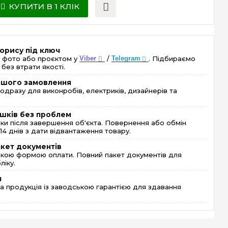
КУПИТИ В 1 КЛІК
орису під ключ
 фото або проєктом у
Viber
/
Telegram
. Підбираємо
без втрати якості.
ершого замовлення
одразу для виконробів, електриків, дизайнерів та
шків без проблем
и після завершення об'єкта. Повернення або обмін
4 днів з дати відвантаження товару.
акет документів
кою формою оплати. Повний пакет документів для
ліку.
я
 продукція із заводською гарантією для здавання