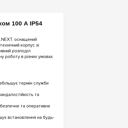
ом 100 А IP54
E.NEXT, оснащений
ехнічний корпус зі
ивний розподіл
ьну роботу в різних умовах
 збільшує термін служби
андалостійкість та
 безпечне та оперативне
шує встановлення на будь-