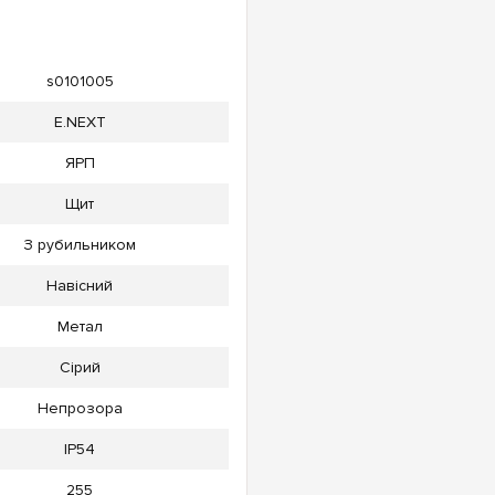
s0101005
E.NEXT
ЯРП
Щит
З рубильником
Навісний
Метал
Сірий
Непрозора
IP54
255