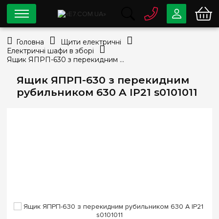
0 800
33-63-07
Головна
Щити електричні
Безкоштовно
Електричні шафи в зборі
info@e7.com.ua
Ящик ЯПРП-630 з перекидним рубильником 630 A IP21 s0101011
044
334-79-78
Ящик ЯПРП-630 з перекидним
Viber
Telegram
рубильником 630 A IP21 s0101011