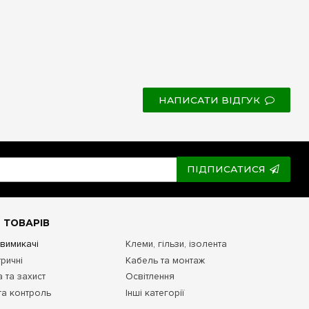
НАПИСАТИ ВІДГУК
ПІДПИСАТИСЯ
 ТОВАРІВ
 вимикачі
Клеми, гільзи, ізолента
ричні
Кабель та монтаж
 та захист
Освітлення
та контроль
Інші категорії