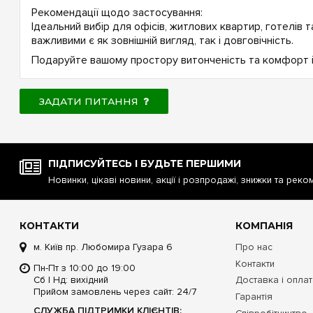
Рекомендації щодо застосування:
Ідеальний вибір для офісів, житлових квартир, готелів та
важливими є як зовнішній вигляд, так і довговічність.
Подаруйте вашому простору витонченість та комфорт із
ЗАДАТИ ПИТАННЯ
ПІДПИСУЙТЕСЬ І БУДЬТЕ ПЕРШИМИ
Новинки, цікаві новини, акції і розпродажі, знижки та реко
КОНТАКТИ
КОМПАНІЯ
м. Київ пр. Любомира Гузара 6
Про нас
Контакти
Пн-Пт з 10:00 до 19:00
Сб | Нд: вихідний
Доставка і опла
Прийом замовлень через сайт: 24/7
Гарантія
СЛУЖБА ПІДТРИМКИ КЛІЄНТІВ: