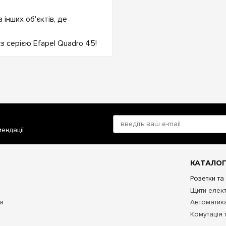
 інших об'єктів, де
 серією Efapel Quadro 45!
мендації
КАТАЛОГ
Розетки та
Щити елект
та
Автоматика
Комутація 