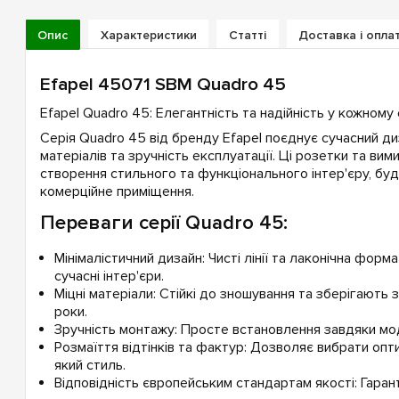
Опис
Характеристики
Статті
Доставка і опла
Efapel 45071 SBM Quadro 45
Efapel Quadro 45: Елегантність та надійність у кожному 
Серія Quadro 45 від бренду Efapel поєднує сучасний диз
матеріалів та зручність експлуатації. Ці розетки та вим
створення стильного та функціонального інтер'єру, буд
комерційне приміщення.
Переваги серії Quadro 45:
Мінімалістичний дизайн: Чисті лінії та лаконічна фор
сучасні інтер'єри.
Міцні матеріали: Стійкі до зношування та зберігають з
роки.
Зручність монтажу: Просте встановлення завдяки мод
Розмаїття відтінків та фактур: Дозволяє вибрати опт
який стиль.
Відповідність європейським стандартам якості: Гарант