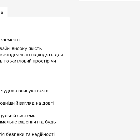
та
елементі.
айн, високу якість
икачі ідеально підходять для
ь то житловий простір чи
ма чудово вписуються в
овнішній вигляд на довгі
ульній системі.
имальне рішення під будь-
ія безпеки та надійності.