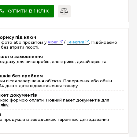
КУПИТИ В 1 КЛІК
орису під ключ
 фото або проєктом у
Viber
/
Telegram
. Підбираємо
без втрати якості.
ершого замовлення
одразу для виконробів, електриків, дизайнерів та
шків без проблем
и після завершення об'єкта. Повернення або обмін
4 днів з дати відвантаження товару.
акет документів
кою формою оплати. Повний пакет документів для
ліку.
я
 продукція із заводською гарантією для здавання