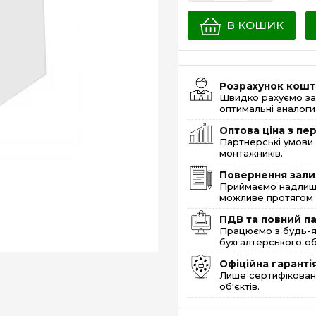
В КОШИК
Розрахунок кошт
Швидко рахуємо за
оптимальні аналоги 
Оптова ціна з п
Партнерські умови 
монтажників.
Повернення зали
Приймаємо надлишк
можливе протягом 1
ПДВ та повний п
Працюємо з будь-я
бухгалтерського об
Офіційна гаранті
Лише сертифікована
об'єктів.