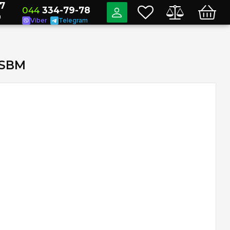
7
044
334-79-78
a
Viber
Telegram
 SBM