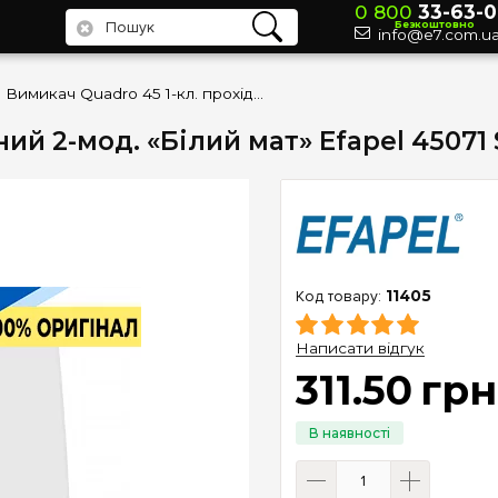
0 800
33-63-0
Безкоштовно
info@e7.com.u
Вимикач Quadro 45 1-кл. прохідний 2-мод. «Білий мат» Efapel 45071 SBM
ний 2-мод. «Білий мат» Efapel 45071
11405
Написати відгук
311
.
50
грн