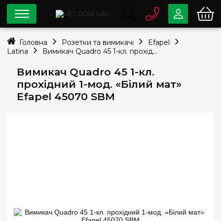
0 800
33-63-07
Головна
Розетки та вимикачі
Efapel
Безкоштовно
Latina
Вимикач Quadro 45 1-кл. прохідний 1-мод. «Білий мат» Efapel 45070 SBM
info@e7.com.ua
044
334-79-78
Вимикач Quadro 45 1-кл.
прохідний 1-мод. «Білий мат»
Viber
Telegram
Efapel 45070 SBM