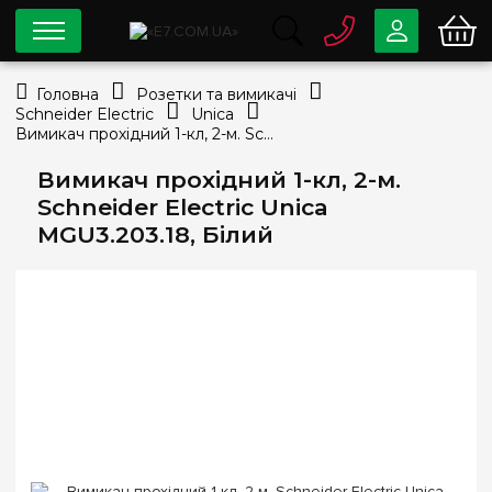
0 800
33-63-07
Головна
Розетки та вимикачі
Безкоштовно
Schneider Electric
Unica
info@e7.com.ua
Вимикач прохідний 1-кл, 2-м. Schneider Electric Unica MGU3.203.18, Білий
044
334-79-78
Вимикач прохідний 1-кл, 2-м.
Viber
Telegram
Schneider Electric Unica
MGU3.203.18, Білий