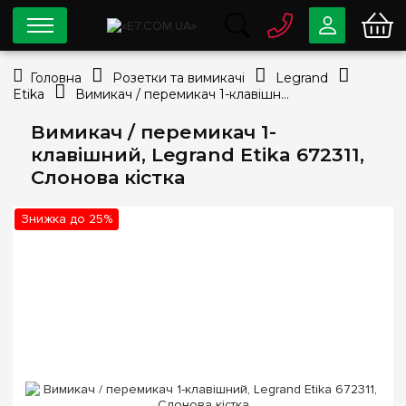
0 800
33-63-07
Головна
Розетки та вимикачі
Legrand
Безкоштовно
Etika
Вимикач / перемикач 1-клавішний, Legrand Etika 672311, Слонова кістка
info@e7.com.ua
044
334-79-78
Вимикач / перемикач 1-
клавішний, Legrand Etika 672311,
Viber
Telegram
Слонова кістка
Знижка до 25%