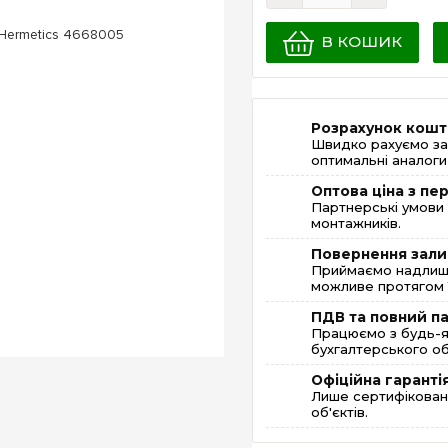
В КОШИК
Розрахунок кошт
Швидко рахуємо за
оптимальні аналоги 
Оптова ціна з п
Партнерські умови 
монтажників.
Повернення зали
Приймаємо надлишк
можливе протягом 1
ПДВ та повний п
Працюємо з будь-я
бухгалтерського об
Офіційна гаранті
Лише сертифікована
об'єктів.