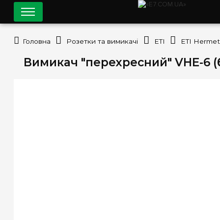
Головна
Розетки та вимикачі
ETI
ETI Hermet
Вимикач "перехресний" VHE-6 (б