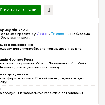
КУПИТИ В 1 КЛІК
орису під ключ
 фото або проєктом у
Viber
/
Telegram
. Підбираємо
без втрати якості.
ершого замовлення
одразу для виконробів, електриків, дизайнерів та
шків без проблем
и після завершення об'єкта. Повернення або обмін
4 днів з дати відвантаження товару.
акет документів
кою формою оплати. Повний пакет документів для
ліку.
я
 продукція із заводською гарантією для здавання