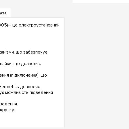
лата
8005)– це електроустановний
ханізми, що забезпечує
апайки, що дозволяє
ення (підключення), що
Hermetics дозволяє
ує можливість підведення
ведення.
крутку.