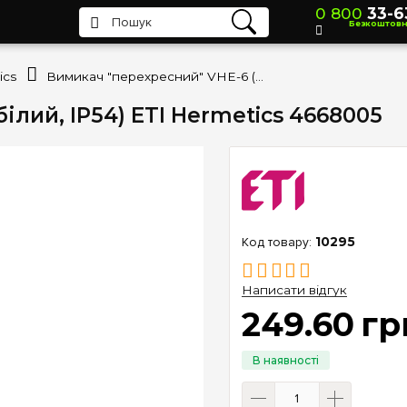
0 800
33-6
Безкоштов
ics
Вимикач "перехресний" VHE-6 (білий, IP54) ETI Hermetics 4668005
ілий, IP54) ETI Hermetics 4668005
10295
Написати відгук
249
.
60
гр