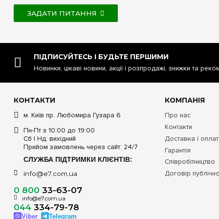
ЗАДАТИ ПИТАННЯ
ПІДПИСУЙТЕСЬ І БУДЬТЕ ПЕРШИМИ
Новинки, цікаві новини, акції і розпродажі, знижки та реко
КОНТАКТИ
КОМПАНІЯ
м. Київ пр. Любомира Гузара 6
Про нас
Контакти
Пн-Пт з 10:00 до 19:00
Сб | Нд: вихідний
Доставка і опла
Прийом замовлень через сайт: 24/7
Гарантія
СЛУЖБА ПІДТРИМКИ КЛІЄНТІВ:
Співробітництво
Договір публічн
info@e7.com.ua
0 800
33-63-07
info@e7.com.ua
044
334-79-78
Viber
Telegram