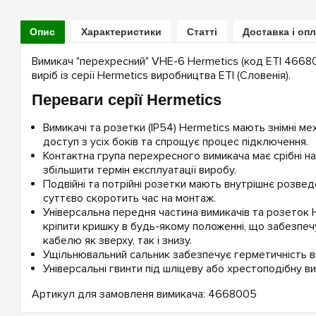
Опис
Характеристики
Статті
Доставка і оп
Вимикач "перехресний" VHE-6 Hermetics (код ETI 466
виріб із серії Hermetics виробництва ETI (Словенія).
Переваги серії Hermetics
Вимикачі та розетки (IP54) Hermetics мають знімні ме
доступ з усіх боків та спрощує процес підключення.
Контактна група перехресного вимикача має срібні н
збільшити термін експлуатації виробу.
Подвійні та потрійні розетки мають внутрішнє розвед
суттєво скоротить час на монтаж.
Універсальна передня частина вимикачів та розеток 
кріпити кришку в будь-якому положенні, що забезпеч
кабелю як зверху, так і знизу.
Ущільнювальний сальник забезпечує герметичність в
Універсальні гвинти під шліцеву або хрестоподібну ви
Артикул для замовленя вимикача: 4668005