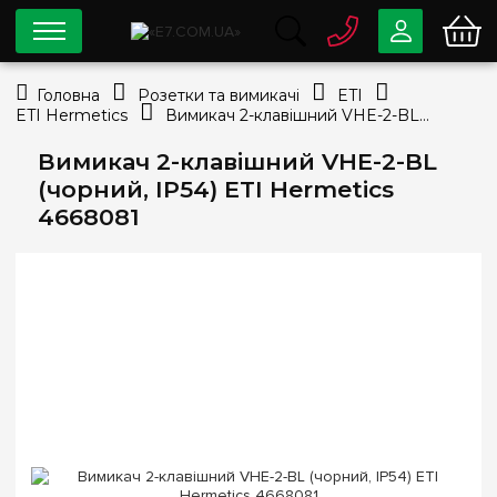
0 800
33-63-07
Головна
Розетки та вимикачі
ETI
Безкоштовно
ETI Hermetics
Вимикач 2-клавішний VHE-2-BL (чорний, IP54) ETI Hermetics 4668081
info@e7.com.ua
044
334-79-78
Вимикач 2-клавішний VHE-2-BL
(чорний, IP54) ETI Hermetics
Viber
Telegram
4668081