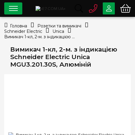
0 800
33-63-07
Головна
Розетки та вимикачі
Безкоштовно
Schneider Electric
Unica
info@e7.com.ua
Вимикач 1-кл, 2-м. з індикацією Schneider Electric Unica MGU3.201.30S, Алюміній
044
334-79-78
Вимикач 1-кл, 2-м. з індикацією
Viber
Telegram
Schneider Electric Unica
MGU3.201.30S, Алюміній