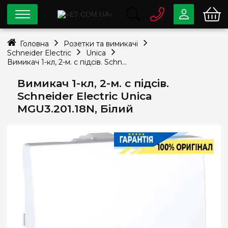
0 800
33-63-07
Головна
Розетки та вимикачі
Безкоштовно
Schneider Electric
Unica
info@e7.com.ua
Вимикач 1-кл, 2-м. c підсів. Schneider Electric Unica MGU3.201.18N, Білий
044
334-79-78
Вимикач 1-кл, 2-м. c підсів.
Viber
Telegram
Schneider Electric Unica
MGU3.201.18N, Білий