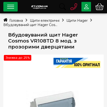
0 800
33-63-07
Головна
Щити електричні
Щити Hager
Безкоштовно
Вбудовуваний щит Hager Cosmos VR108TD 8 мод. з прозорими дверцятами
info@e7.com.ua
044
334-79-78
Вбудовуваний щит Hager
Cosmos VR108TD 8 мод. з
Viber
Telegram
прозорими дверцятами
Знижка до 25%