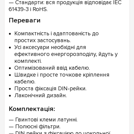
— Стандарти: вся продукція відповідає IEC
61439-3 і RoHS.
Переваги
Компактність і адаптованість до
простих застосувань.
Усі аксесуари необхідні для
ефективного енергорозподілу, йдуть у
комплекті.
Оптимізований ввід кабелю.
Швидке і просте точкове кріплення
кабелю.
Проста фіксація DIN-рейки.
Лаконічний дизайн.
Комплектація:
— Гвинтові клеми латунні.
— Полюсні фільтри.
— DIN рейки з фіксацією до цокольної