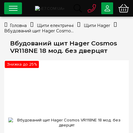
0 800
33-63-07
Головна
Щити електричні
Щити Hager
Безкоштовно
Вбудований щит Hager Cosmos VR118NE 18 мод. без дверцят
info@e7.com.ua
044
334-79-78
Вбудований щит Hager Cosmos
VR118NE 18 мод. без дверцят
Viber
Telegram
Знижка до 25%