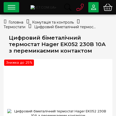
0 800
33-63-07
Головна
Комутація та контроль
Безкоштовно
Термостати
Цифровий біметалічний термостат Hager EK052 230В 10А з перемикаємим контактом
info@e7.com.ua
044
334-79-78
Цифровий біметалічний
термостат Hager EK052 230В 10А
Viber
Telegram
з перемикаємим контактом
Знижка до 25%