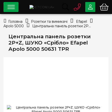
0 800
33-63-07
Головна
Розетки та вимикачі
Efapel
Безкоштовно
Apolo 5000
Центральна панель розетки 2P+Z, ШУКО «Срібло» Efapel Apolo 5000 50631 TPR
info@e7.com.ua
044
334-79-78
Центральна панель розетки
2P+Z, ШУКО «Срібло» Efapel
Viber
Telegram
Apolo 5000 50631 TPR