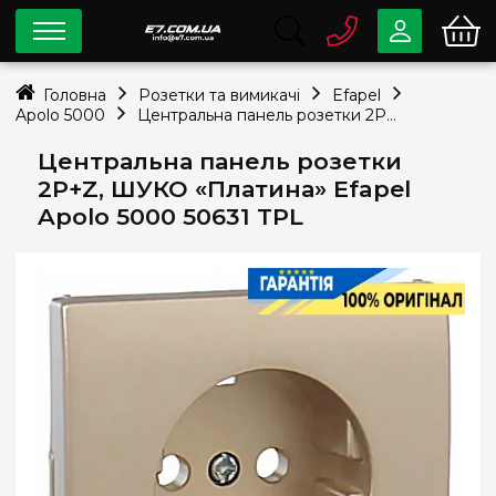
0 800
33-63-07
Головна
Розетки та вимикачі
Efapel
Безкоштовно
Apolo 5000
Центральна панель розетки 2P+Z, ШУКО «Платина» Efapel Apolo 5000 50631 TPL
info@e7.com.ua
044
334-79-78
Центральна панель розетки
2P+Z, ШУКО «Платина» Efapel
Viber
Telegram
Apolo 5000 50631 TPL